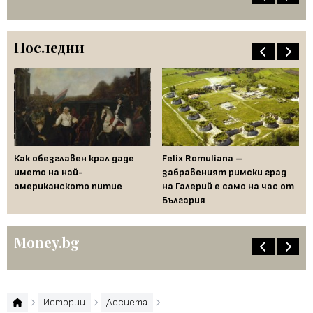
Последни
ра
Как обезглавен крал даде
Felix Romuliana –
Го
ва
името на най-
забравеният римски град
пр
американското питие
на Галерий е само на час от
в 
България
Money.bg
Истории
Досиета