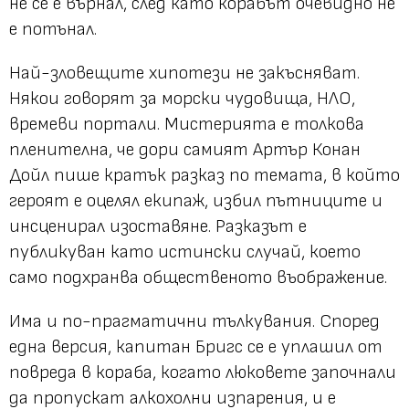
не се е върнал, след като корабът очевидно не
е потънал.
Най-зловещите хипотези не закъсняват.
Някои говорят за морски чудовища, НЛО,
времеви портали. Мистерията е толкова
пленителна, че дори самият Артър Конан
Дойл пише кратък разказ по темата, в който
героят е оцелял екипаж, избил пътниците и
инсценирал изоставяне. Разказът е
публикуван като истински случай, което
само подхранва общественото въображение.
Има и по-прагматични тълкувания. Според
една версия, капитан Бригс се е уплашил от
повреда в кораба, когато люковете започнали
да пропускат алкохолни изпарения, и е