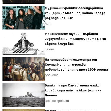
Музикални хроники: Легендарният
концерт на Metallica, който беляза
разпада на СССР
Арт
Механичният турчин: първият
„изкуствен интелект“, който мами
Европа близо век
Техно
На четирийсет километра от
Сеута: Испания изселва
новопокръстените през 1609 година
Досиета
Битката при Самар: шепа малки
кораби спря най-тежкия флот на
Япония
Военни хроники