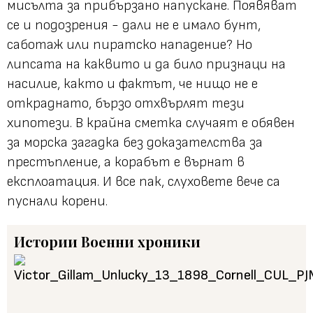
мисълта за прибързано напускане. Появяват
се и подозрения - дали не е имало бунт,
саботаж или пиратско нападение? Но
липсата на каквито и да било признаци на
насилие, както и фактът, че нищо не е
откраднато, бързо отхвърлят тези
хипотези. В крайна сметка случаят е обявен
за морска загадка без доказателства за
престъпление, а корабът е върнат в
експлоатация. И все пак, слуховете вече са
пуснали корени.
Истории
Военни хроники