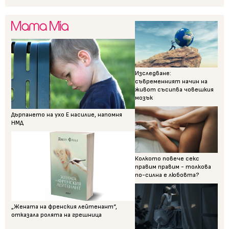
Изследване:
съвременният начин на
живот съсипва човешкия
мозък
Дърпането на ухо Е насилие, напомня
НМД
Колкото повече секс
правим правим - толкова
по-силна е любовта?
„Жената на френския лейтенант“,
отказала ролята на грешница