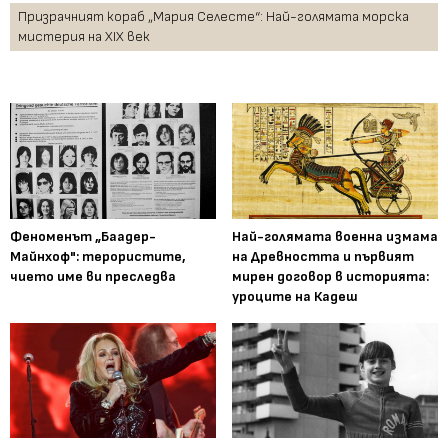
Призрачният кораб „Мария Селесте“: Най-голямата морска
мистерия на XIX век
Феноменът „Баадер-
Най-голямата военна измама
Майнхоф": терористите,
на Древността и първият
чието име ви преследва
мирен договор в историята:
уроците на Кадеш