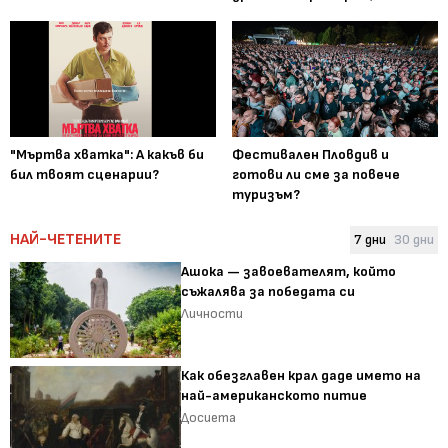
"Мъртва хватка": А какъв би
Фестивален Пловдив и
бил твоят сценарии?
готови ли сме за повече
туризъм?
НАЙ-ЧЕТЕНИТЕ
7 дни
30 дни
Ашока — завоевателят, който
съжалява за победата си
Личности
Как обезглавен крал даде името на
най-американското питие
Досиета