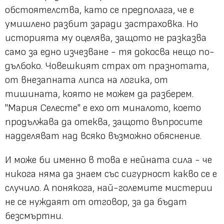
обстоятелства, като се предполага, че е
умишлено разбит заради застраховка. Но
историята му оцелява, защото не разказва
само за едно изчезване - тя докосва нещо по-
дълбоко. Човешкият страх от празнотата,
от внезапната липса на логика, от
тишината, която не можем да разберем.
"Мария Селесте" е ехо от миналото, което
продължава да отеква, защото въпросите
надделяват над всяко възможно обяснение.
И може би именно в това е нейната сила - че
никога няма да знаем със сигурност какво се е
случило. А понякога, най-големите мистерии
не се нуждаят от отговор, за да бъдат
безсмъртни.