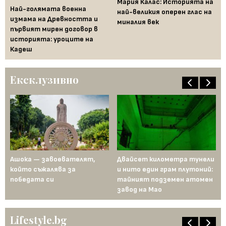
Мария Калас: Историята на
а
Най-голямата военна
Св
най-великия оперен глас на
измама на Древността и
зн
миналия век
първият мирен договор в
историята: уроците на
Кадеш
Ексклузивно
д
Ашока — завоевателят,
Двайсет километра тунели
Ме
а
който съжалява за
и нито един грам плутоний:
пъ
победата си
тайният подземен атомен
ин
завод на Мао
Ев
Lifestyle.bg