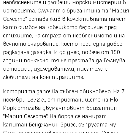
необяснените и зловещи морски мистерии в
историята. Случаят с бригантината "Мария
Селесте" остава жив в колективната памет
като символ на човешкото безсилие пред
стихиите, на страха от необяснимото и на
вечното очарование, което носи една добре
разказана загадка. И до днес, повече от 150
години по-късно, тя не престава да вълнува
историци, изследователи, писатели и
любители на конспирациите.
Историята започва съвсем обикновено. На 7
ноември 1872 г., от пристанището на Ню
Йорк отплава двумачтовият бригантин
"Мария Селесте". На борда се намират
капитан Бенджамин Бригс, съпругата му
Сара, тяхната двегодишна дъщеря София,