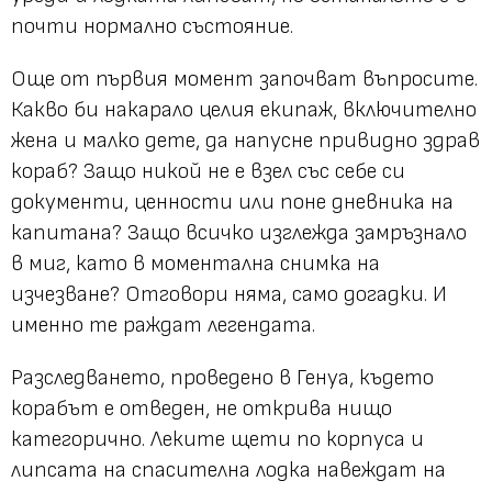
почти нормално състояние.
Още от първия момент започват въпросите.
Какво би накарало целия екипаж, включително
жена и малко дете, да напусне привидно здрав
кораб? Защо никой не е взел със себе си
документи, ценности или поне дневника на
капитана? Защо всичко изглежда замръзнало
в миг, като в моментална снимка на
изчезване? Отговори няма, само догадки. И
именно те раждат легендата.
Разследването, проведено в Генуа, където
корабът е отведен, не открива нищо
категорично. Леките щети по корпуса и
липсата на спасителна лодка навеждат на