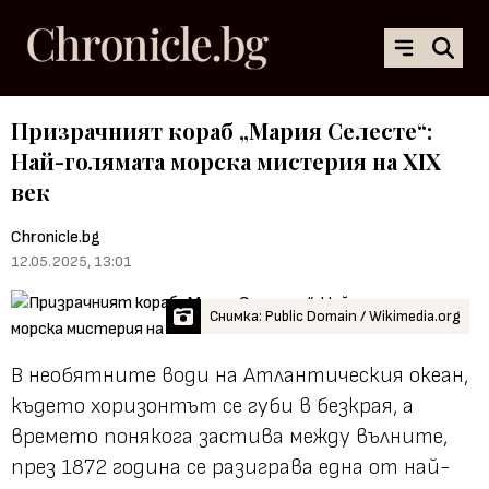
Призрачният кораб „Мария Селесте“:
Най-голямата морска мистерия на XIX
век
Chronicle.bg
12.05.2025, 13:01
Снимка: Public Domain / Wikimedia.org
В необятните води на Атлантическия океан,
където хоризонтът се губи в безкрая, а
времето понякога застива между вълните,
през 1872 година се разиграва една от най-