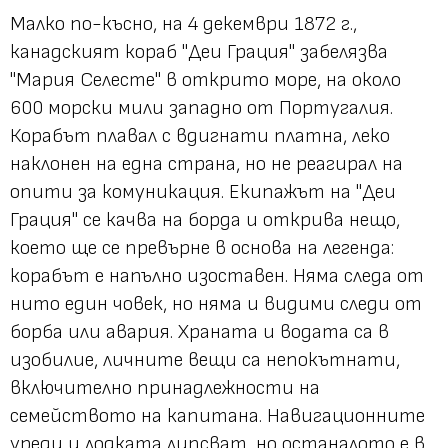
Малко по-късно, на 4 декември 1872 г.,
канадският кораб "Деи Грация" забелязва
"Мария Селесте" в открито море, на около
600 морски мили западно от Португалия.
Корабът плавал с вдигнати платна, леко
наклонен на една страна, но не реагирал на
опити за комуникация. Екипажът на "Деи
Грация" се качва на борда и открива нещо,
което ще се превърне в основа на легенда:
корабът е напълно изоставен. Няма следа от
нито един човек, но няма и видими следи от
борба или авария. Храната и водата са в
изобилие, личните вещи са непокътнати,
включително принадлежности на
семейството на капитана. Навигационните
уреди и лодката липсват, но останалото е в