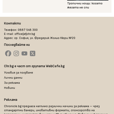
Тропични нощи: когато
жегата не спи
Контакти
Телефон: 0887 548 300
E-mail: office[at]chr.bg
Адрес: гр. София, ул. Фредерик Жолио Кюри №20
Последвайте ни
Chr.bg е част от групата WebCafe.bg
Условия за ползване
Лични данни
За реклама
Новини
Реклама
Chronicle.bg предлага напълно различни начини за реклама – чрез
стандартни банери, иновативни формати, спонсорство на