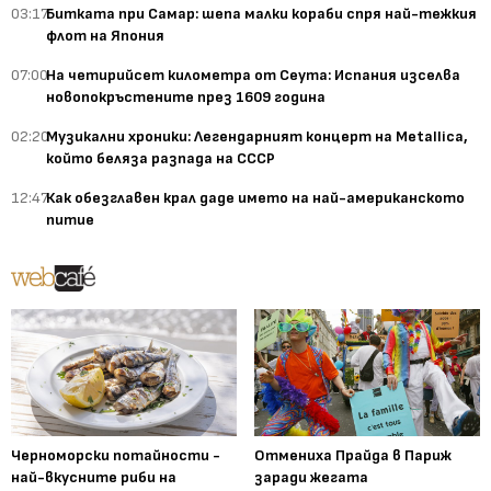
03:17
Битката при Самар: шепа малки кораби спря най-тежкия
флот на Япония
07:00
На четирийсет километра от Сеута: Испания изселва
новопокръстените през 1609 година
02:20
Музикални хроники: Легендарният концерт на Metallica,
който беляза разпада на СССР
12:47
Как обезглавен крал даде името на най-американското
питие
Черноморски потайности -
Отмениха Прайда в Париж
най-вкусните риби на
заради жегата