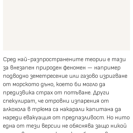
Сред най-разпространените теории е тази
за внезапен природен феномен — например
подводно земетресение или газово изригване
от морското дъно, което би могло да
предизвика страх от потъване. Други
спекулират, че отровни изпарения от
алкохола в трюма са накарали капитана да
нареди евакуация от предпазливост. Но нито
една от тези версии не обяснява защо никой