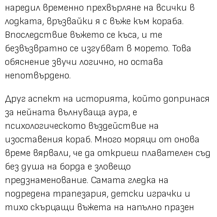
наредил временно прехвърляне на всички в
лодката, връзвайки я с въже към кораба.
Впоследствие въжето се къса, и те
безвъзвратно се изгубват в морето. Това
обяснение звучи логично, но остава
непотвърдено.
Друг аспект на историята, който допринася
за нейната вълнуваща аура, е
психологическото въздействие на
изоставения кораб. Много моряци от онова
време вярвали, че да откриеш плавателен съд
без душа на борда е зловещо
предзнаменование. Самата гледка на
подредена трапезария, детски играчки и
тихо скърцащи въжета на напълно празен