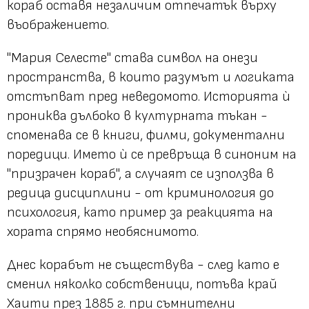
кораб оставя незаличим отпечатък върху
въображението.
"Мария Селесте" става символ на онези
пространства, в които разумът и логиката
отстъпват пред неведомото. Историята ѝ
прониква дълбоко в културната тъкан -
споменава се в книги, филми, документални
поредици. Името ѝ се превръща в синоним на
"призрачен кораб", а случаят се използва в
редица дисциплини - от криминология до
психология, като пример за реакцията на
хората спрямо необяснимото.
Днес корабът не съществува - след като е
сменил няколко собственици, потъва край
Хаити през 1885 г. при съмнителни