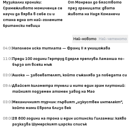
Музикални хроники:
От Монреал до бягството
Срамежливото момиченце се
през границата: двата
научи да вярва в себе си и
живота на Надя Команечи
стана една от най-големите
британски певици
Най-новото
Най-четеното
04:00
Наполеон иска титлата — Франц II я унищожава
11:00
Преди 100 години Гертруд Едерле преплува Ламанша по-
бързо от всеки мъж
03:00
Ашока — завоевателят, който съжалява за победата си
09:44
Двайсет километра тунели и нито един грам плутоний:
тайният подземен атомен завод на Мао
03:00
Механичният турчин: първият „изкуствен интелект“,
който мами Европа близо век
08:00
28 800 години на трона и един истински Гилгамеш: какво
разказва Шумерският царски списък