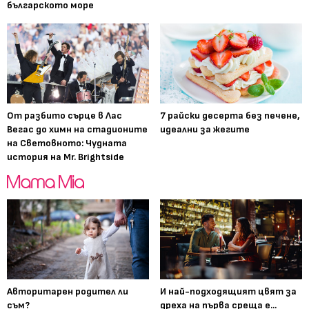
българското море
От разбито сърце в Лас
7 райски десерта без печене,
Вегас до химн на стадионите
идеални за жегите
на Световното: Чудната
история на Mr. Brightside
Авторитарен родител ли
И най-подходящият цвят за
съм?
дреха на първа среща е...