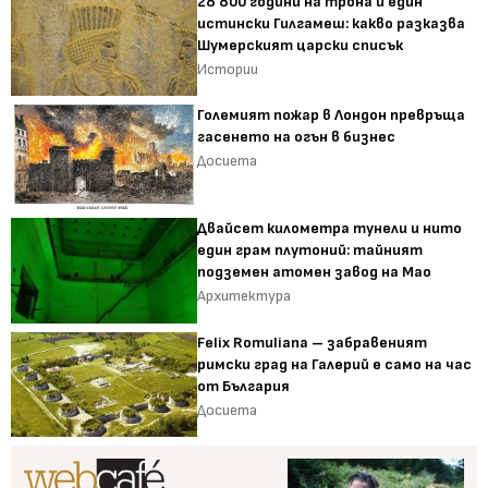
28 800 години на трона и един
истински Гилгамеш: какво разказва
Шумерският царски списък
Истории
Големият пожар в Лондон превръща
гасенето на огън в бизнес
Досиета
Двайсет километра тунели и нито
един грам плутоний: тайният
подземен атомен завод на Мао
Архитектура
Felix Romuliana – забравеният
римски град на Галерий е само на час
от България
Досиета