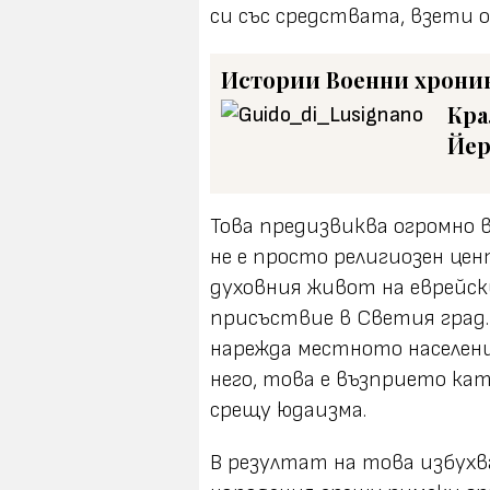
си със средствата, взети
Истории
Военни хрони
Кра
Йер
Това предизвиква огромно 
не е просто религиозен цен
духовния живот на еврейск
присъствие в Светия град
нарежда местното населен
него, това е възприето ка
срещу юдаизма.
В резултат на това избухв