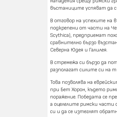
нападения срещу римски гра
въстаниците успяват да с
В отговор на успехите на 
подкрепени от части на Че
Scythica), предприемат пох
сравнително бързо възста
Северна Юдея и Галилея.
В стремежа си бързо да п
разполагат силите си на т
Това позволява на еврейск
при Бет Хорон, където ри
поражение. Победата се пр
а оцелелите римски части
си и да се изтеглят обратн