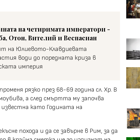
ината на четиримата императори -
ба, Отон, Вителий и Веспасиан
ят на Юлиевото-Клавдиевата
астия води до поредната криза в
ската империя
роменя рязко през 68-69 година сл. Хр. В
моубива, а след смъртта му започва
, известна като Годината на
късне похода и да се завърне в Рим, за да
о в крайна сметка ще го издигнат на