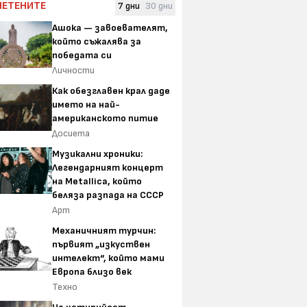
ЧЕТЕНИТЕ
7 дни
30 дни
Ашока — завоевателят,
който съжалява за
победата си
Личности
Как обезглавен крал даде
името на най-
американското питие
Досиета
Музикални хроники:
Легендарният концерт
на Metallica, който
беляза разпада на СССР
Арт
Механичният турчин:
първият „изкуствен
интелект“, който мами
Европа близо век
Техно