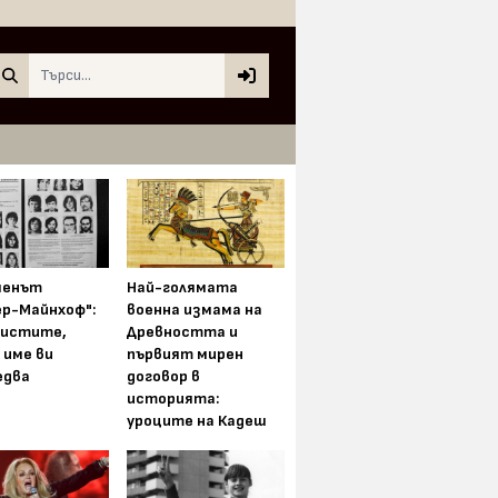
Search
менът
Най-голямата
ер-Майнхоф":
военна измама на
истите,
Древността и
 име ви
първият мирен
едва
договор в
историята:
уроците на Кадеш