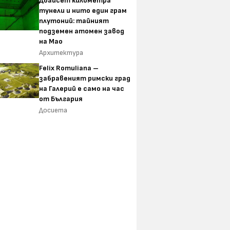
Двайсет километра
тунели и нито един грам
плутоний: тайният
подземен атомен завод
на Мао
Архитектура
Felix Romuliana –
забравеният римски град
на Галерий е само на час
от България
Досиета