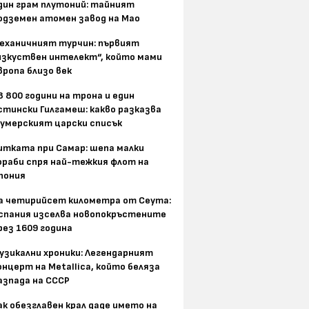
дин грам плутоний: тайният
одземен атомен завод на Мао
еханичният турчин: първият
изкуствен интелект“, който мами
вропа близо век
8 800 години на трона и един
стински Гилгамеш: какво разказва
умерският царски списък
итката при Самар: шепа малки
ораби спря най-тежкия флот на
пония
а четирийсет километра от Сеута:
спания изселва новопокръстените
рез 1609 година
узикални хроники: Легендарният
онцерт на Metallica, който беляза
азпада на СССР
ак обезглавен крал даде името на