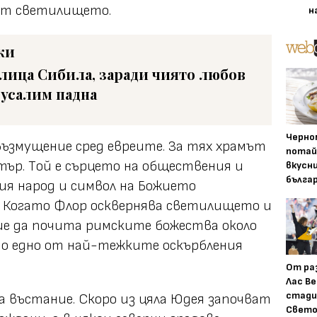
 от светилището.
н
ки
лица Сибила, заради чиято любов
усалим падна
Черно
възмущение сред евреите. За тях храмът
потай
тър. Tой е сърцето на обществения и
вкусн
бълга
ия народ и символ на Божието
. Когато Флор осквернява светилището и
ие да почита римските божества около
то едно от най-тежките оскърбления
От ра
Лас Ве
стади
а въстание. Скоро из цяла Юдея започват
Свето