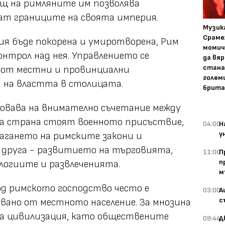
щ на римляните им позволява
ат границите на своята империя.
Музика
Сраме
я бъде покорена и умиротворена, Рим
момич
нтрол над нея. Управлението се
да вяр
стана
 от местни и провинциални
голем
 на властта в столицата.
брита
новава на внимателно съчетание между
на страна стоят военното присъствие,
04:00
Н
у
агането на римските закони и
 друга - развитието на търговията,
11:00
П
п
огиите и развлеченията.
м
од римското господство често е
03:00
А
с
вано от местното население. За мнозина
а цивилизация, като обществените
09:44
Д