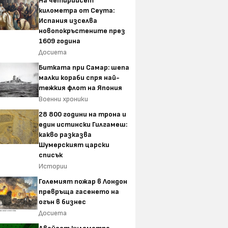
На четирийсет
километра от Сеута:
Испания изселва
новопокръстените през
1609 година
Досиета
Битката при Самар: шепа
малки кораби спря най-
тежкия флот на Япония
Военни хроники
28 800 години на трона и
един истински Гилгамеш:
какво разказва
Шумерският царски
списък
Истории
Големият пожар в Лондон
превръща гасенето на
огън в бизнес
Досиета