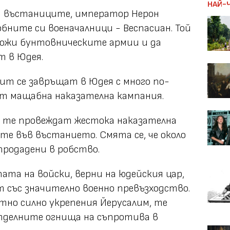
НАЙ-
а въстаниците, император Нерон
бните си военачалници - Веспасиан. Той
щожи бунтовническите армии и да
т в Юдея.
Тит се завръщат в Юдея с много по-
ат мащабна наказателна кампания.
ея те провеждат жестока наказателна
е във въстанието. Смята се, че около
продадени в робство.
ата на войски, верни на юдейския цар,
т със значително военно превъзходство.
но силно укрепения Йерусалим, те
делните огнища на съпротива в