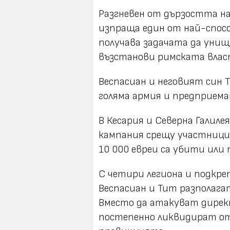
Разгневен от дързостта н
изпраща един от най-спосо
получава задачата да уни
възстанови римската влас
Веспасиан и неговият син 
голяма армия и предприем
В Кесария и Северна Галил
кампания срещу участницит
10 000 евреи са убити или 
С четири легиона и подкреп
Веспасиан и Тит разполага
Вместо да атакуват директ
постепенно ликвидират от