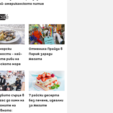
ай-американското питие
морски
Отмениха Прайда в
ности - най-
Париж заради
ите риби на
жегата
рското море
збито сърце в
7 райски десерта
гас до химн на
без печене, идеални
оните на
за жегите
вното: