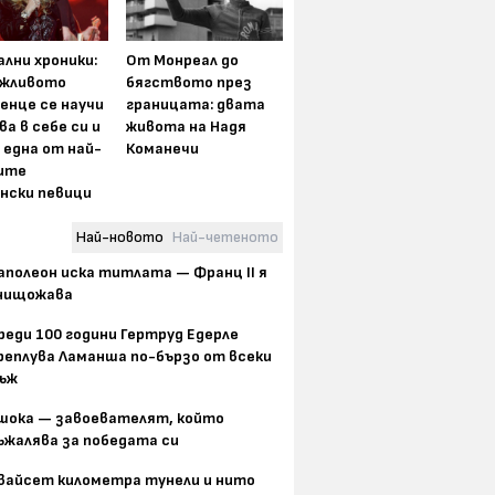
лни хроники:
От Монреал до
жливото
бягството през
енце се научи
границата: двата
ва в себе си и
живота на Надя
 една от най-
Команечи
ите
нски певици
Най-новото
Най-четеното
аполеон иска титлата — Франц II я
нищожава
реди 100 години Гертруд Едерле
реплува Ламанша по-бързо от всеки
ъж
шока — завоевателят, който
ъжалява за победата си
вайсет километра тунели и нито