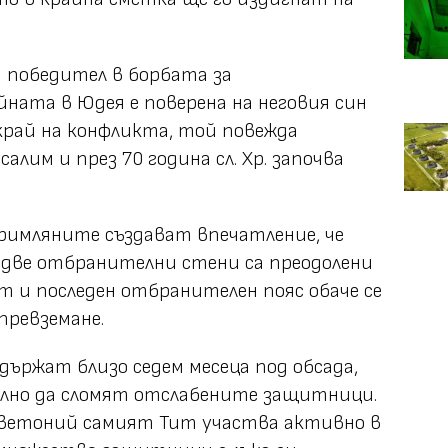
а победител в борбата за
ната в Юдея е поверена на неговия син
 край на конфликта, той повежда
алим и през 70 година сл. Хр. започва
римляните създават впечатление, че
 две отбранителни стени са преодолени
т и последен отбранителен пояс обаче се
превземане.
ържат близо седем месеца под обсада,
лно да сломят отслабените защитници.
ветоний самият Тит участва активно в