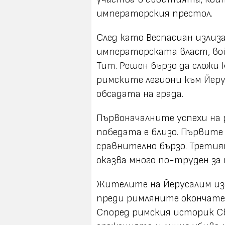
императорския престол.
След като Веспасиан излиз
императорската власт, вой
Тит. Решен бързо да сложи
римските легиони към Йерус
обсадата на града.
Първоначалните успехи на 
победата е близо. Първите
сравнително бързо. Третия
оказва много по-труден за 
Жителите на Йерусалим изд
преди римляните окончате
Според римския историк С