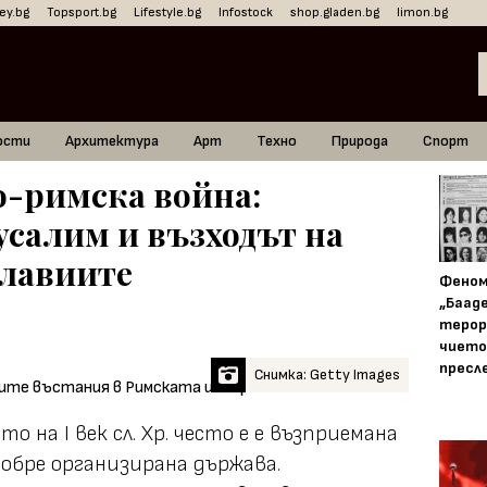
ey.bg
Topsport.bg
Lifestyle.bg
Infostock
shop.gladen.bg
limon.bg
ости
Архитектура
Арт
Техно
Природа
Спорт
о-римска война:
усалим и възходът на
Флавиите
Фено
„Баад
терор
чието
пресл
Снимка: Getty Images
 на I век сл. Хр. често е е възприемана
добре организирана държава.