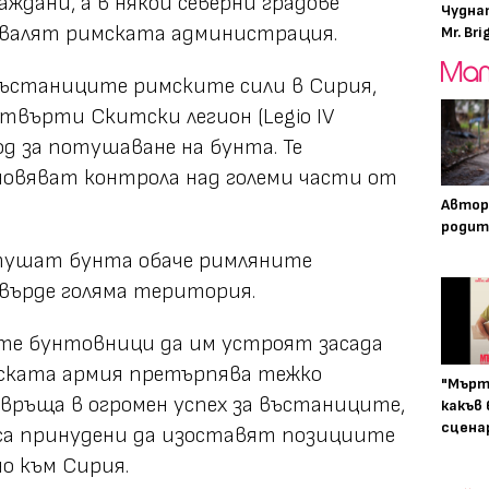
ждани, а в някои северни градове
Чудна
валят римската администрация.
Mr. Bri
въстаниците римските сили в Сирия,
твърти Скитски легион (Legio IV
од за потушаване на бунта. Те
новяват контрола над големи части от
Автор
родит
отушат бунта обаче римляните
върде голяма територия.
ите бунтовници да им устроят засада
мската армия претърпява тежко
"Мърт
евръща в огромен успех за въстаниците,
какъв
сцена
 са принудени да изоставят позициите
о към Сирия.