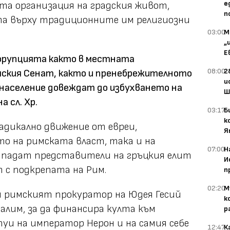
е
та организация на градския живот,
п
а върху традиционните им религиозни
03:00
М
„
Е
орупцията както в местната
08:00
2
мския Сенат, както и пренебрежителното
и
население довеждат до избухването на
Ш
а сл. Хр.
03:17
Б
к
адикално движение от евреи,
Я
о на римската власт, така и на
07:00
Н
ападат представители на гръцкия елит
И
т с подкрепата на Рим.
п
02:20
М
я римският прокуратор на Юдея Гесий
к
алим, за да финансира култа към
р
уи на император Нерон и на самия себе
12:47
К