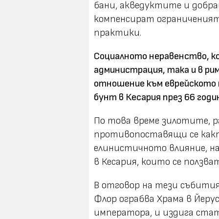
бани, акведуктите и добра
компенсират ограниченият
практики.
Социалното неравенство, к
администрация, така и в ри
отношение към еврейското 
бунт в Кесария през 66 годин
По това време зилотите, р
противопоставящи се какт
елинистичното влияние, н
в Кесария, които се ползва
В отговор на тези събити
Флор ограбва Храма в Йерус
императора, и издига стат