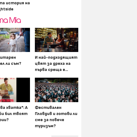
та история на
ghtside
итарен
И най-подходящият
ел ли съм?
цвят за дреха на
първа среща е...
ва хватка": А
Фестивален
 би бил твоят
Пловдив и готови ли
рии?
сме за повече
туризъм?