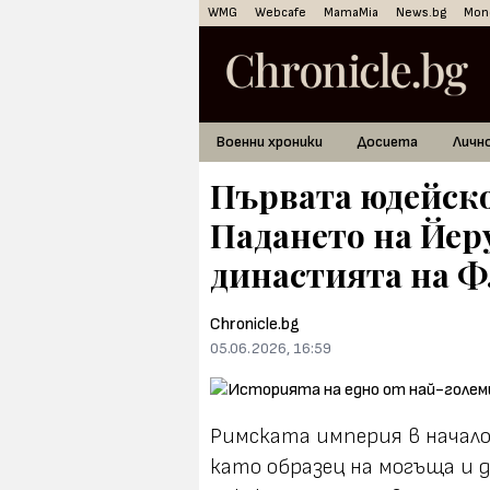
WMG
Webcafe
MamaMia
News.bg
Mon
Военни хроники
Досиета
Личн
Първата юдейск
Падането на Йер
династията на 
Chronicle.bg
05.06.2026, 16:59
Римската империя в началото
като образец на могъща и 