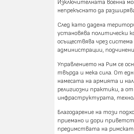
Изключителната военна мо
непрекъснато да разширяв
След като дадена територи
установява политически ко
осъществява чрез система
администрации, подчинени
Управлението на Рим се ос
твърда и мека сила. От ед
намесата на армията и нал
религиозни практики, а от
инфраструктурата, технол
Благодарение на този подх
приемано и дори приветст
предимствата на римскат