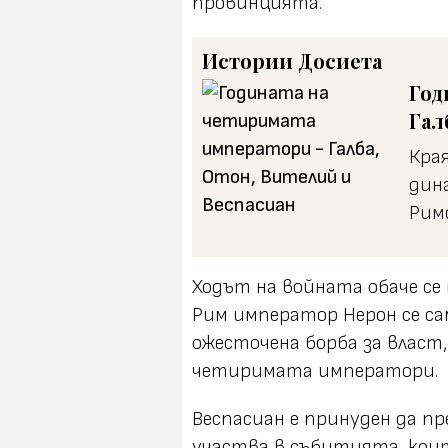
провинцията.
Истории
Досиета
Год
Гал
Кра
дин
Рим
Ходът на войната обаче се п
Рим император Нерон се са
ожесточена борба за власт
четиримата императори.
Веспасиан е принуден да пре
участва в събитията, коит