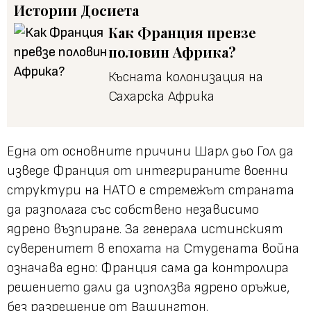
Истории
Досиета
Как Франция превзе
половин Африка?
Късната колонизация на
Сахарска Африка
Една от основните причини Шарл дьо Гол да
изведе Франция от интегрираните военни
структури на НАТО е стремежът страната
да разполага със собствено независимо
ядрено възпиране. За генерала истинският
суверенитет в епохата на Студената война
означава едно: Франция сама да контролира
решението дали да използва ядрено оръжие,
без разрешение от Вашингтон.