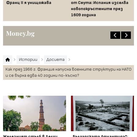
Франц II я унищожава
от Сеута: Испания изселва
за
новопокръстените през
на
1609 година
Бъ
Money.bg
Истории
Досиета
Как през 1966 г. Франция напусна военните структури на НАТО
и се върна едва 40 години по-късно?
Железният стълб в Делхи
„Българската Атлантида":