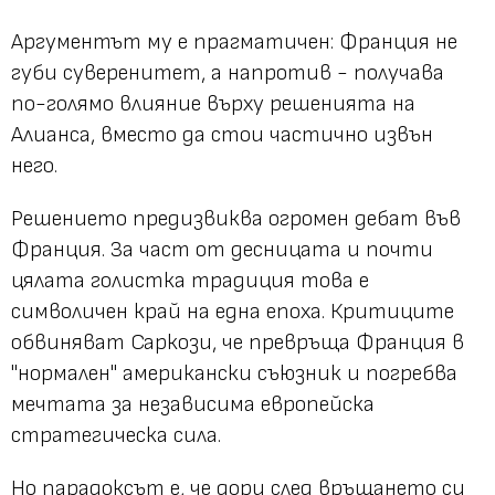
Аргументът му е прагматичен: Франция не
губи суверенитет, а напротив - получава
по-голямо влияние върху решенията на
Алианса, вместо да стои частично извън
него.
Решението предизвиква огромен дебат във
Франция. За част от десницата и почти
цялата голистка традиция това е
символичен край на една епоха. Критиците
обвиняват Саркози, че превръща Франция в
"нормален" американски съюзник и погребва
мечтата за независима европейска
стратегическа сила.
Но парадоксът е, че дори след връщането си