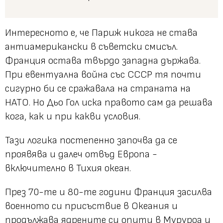
Интересното е, че Париж никога не става
антиамерикански в съветски смисъл.
Франция остава твърдо западна държава.
При евентуална война със СССР тя почти
сигурно би се сражавала на страната на
НАТО. Но Дьо Гол иска правото сам да решава
кога, как и при какви условия.
Тази логика постепенно започва да се
проявява и далеч отвъд Европа -
включително в Тихия океан.
През 70-те и 80-те години Франция засилва
военното си присъствие в Океания и
продължава ядрените си опити в Муруроа и