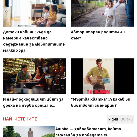
Детски новини: къде да
Авторитарен родител ли
намерим качествено
съм?
съдържание за любопитните
малки хора
И най-подходящият цвят за
"Мъртва хватка": А какъв би
дреха на първа среща е...
бил твоят сценарии?
НАЙ-ЧЕТЕНИТЕ
7 дни
30 дни
Ашока — завоевателят, който
съжалява за победата си