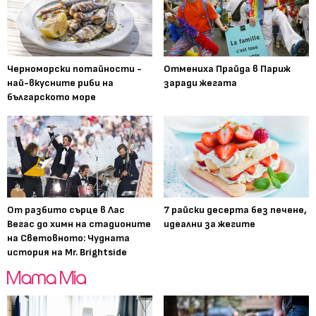
Черноморски потайности -
Отмениха Прайда в Париж
най-вкусните риби на
заради жегата
българското море
От разбито сърце в Лас
7 райски десерта без печене,
Вегас до химн на стадионите
идеални за жегите
на Световното: Чудната
история на Mr. Brightside