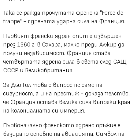
Така се ражда прочутата френска "Force de
frappe" - ядрената ударна сила на Франция.
Първият френски ядрен опит е извършен
през 1960 г. в Сахара, малко преди Алжир да
получи независимост. Франция става
четвъртата ядрена сила в света след САЩ,
СССР и Великобритания.
За Дьо Гол това е въпрос не само на
сигурност, а и на престиж - доказателство,
че Франция остава велика сила въпреки края
на колониалната си империя.
Първоначално френското ядрено оръжие е
базирано основно на авиацията. Символ на