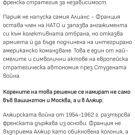
френска стратегия за независимост.
Париж не напуска самия Алианс - Франция
остава член на НАТО и запазва ангажимента
си към колективната отбрана, но отказва
армията ѝ да бъде подчинена на интегрирано
американско командване. Това е един от най-
смелите и символични актове на европейска
стратегическа автономия през Студената
война.
Корените на това решение се намират не само
във Вашингтон и Москва, а и в Алжир.
Алжирската война от 1954-1962 г. разтърсва
френската държава из основи. Франция не
възприема Алжир като обикновена колония, а