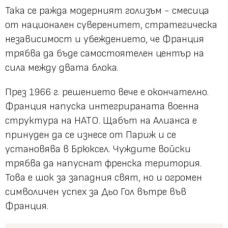
Така се ражда модерният голизъм - смесица
от национален суверенитет, стратегическа
независимост и убеждението, че Франция
трябва да бъде самостоятелен център на
сила между двата блока.
През 1966 г. решението вече е окончателно.
Франция напуска интегрираната военна
структура на НАТО. Щабът на Алианса е
принуден да се изнесе от Париж и се
установява в Брюксел. Чуждите войски
трябва да напуснат френска територия.
Това е шок за западния свят, но и огромен
символичен успех за Дьо Гол вътре във
Франция.