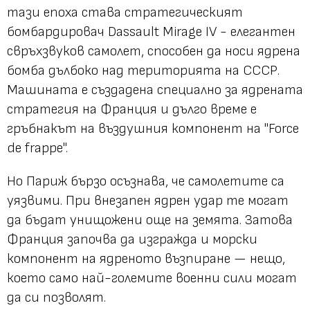
тази епоха става стратегическият
бомбардировач Dassault Mirage IV - елегантен
свръхзвуков самолет, способен да носи ядрена
бомба дълбоко над територията на СССР.
Машината е създадена специално за ядрената
стратегия на Франция и дълго време е
гръбнакът на въздушния компонент на "Force
de frappe".
Но Париж бързо осъзнава, че самолетите са
уязвими. При внезапен ядрен удар те могат
да бъдат унищожени още на земята. Затова
Франция започва да изгражда и морски
компонент на ядреното възпиране — нещо,
което само най-големите военни сили могат
да си позволят.