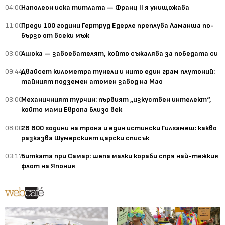
04:00
Наполеон иска титлата — Франц II я унищожава
11:00
Преди 100 години Гертруд Едерле преплува Ламанша по-
бързо от всеки мъж
03:00
Ашока — завоевателят, който съжалява за победата си
09:44
Двайсет километра тунели и нито един грам плутоний:
тайният подземен атомен завод на Мао
03:00
Механичният турчин: първият „изкуствен интелект“,
който мами Европа близо век
08:00
28 800 години на трона и един истински Гилгамеш: какво
разказва Шумерският царски списък
03:17
Битката при Самар: шепа малки кораби спря най-тежкия
флот на Япония