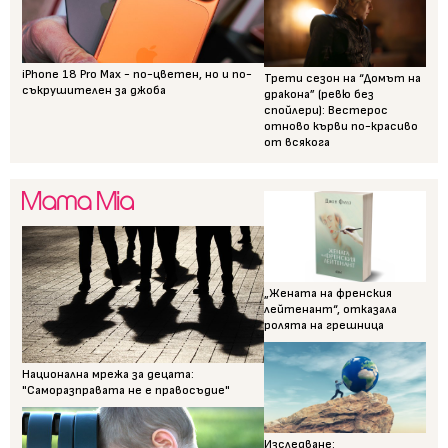
iPhone 18 Pro Max - по-цветен, но и по-
Трети сезон на “Домът на
съкрушителен за джоба
дракона” (ревю без
спойлери): Вестерос
отново кърви по-красиво
от всякога
„Жената на френския
лейтенант“, отказала
ролята на грешница
Национална мрежа за децата:
"Саморазправата не е правосъдие"
Изследване: