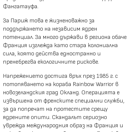
Фангатауфа.
За Париж това е жизненоважно за
поддържането на независим ядрен
потенциал. За много държави в региона обаче
Франция изглежда като стара колониална
сила, която действа едностранно и
пренебрегва екологичните рискове.
Напрежението достига връх през 1985 г. с
потопяването на кораба Rainbow Warrior в
новозеландския град Окланд. Операцията е
извършена от френските специални служби,
за да попречат на протестите срещу
ядрените опити. Скандалът сериозно
уврежда международния образ на Франция и