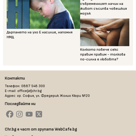
съвременният начин на
живот съсипва човешкия
мозък
Дърпането на ухо Е насилие, напомня
НМД
Колкото повече секс
правим правим - толкова
по-силна е любовта?
Контакти
Телефон: 0887 548 300
E-mail: office[at]chr.bg
Адрес: гр. София, ул. Фредерик Жолио Кюри №20
Последвайте ни
Chr.bg е част от групата WebCafe.bg