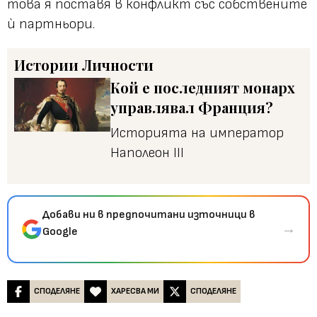
това я поставя в конфликт със собствените
ѝ партньори.
Истории
Личности
Кой е последният монарх
управлявал Франция?
Историята на император
Наполеон III
Добави ни в предпочитани източници в
→
Google
СПОДЕЛЯНЕ
ХАРЕСВА МИ
СПОДЕЛЯНЕ