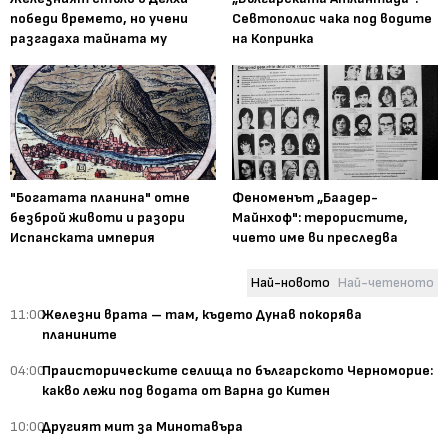
победи времето, но учени
Севтополис чака под водите
разгадаха тайната му
на Копринка
"Богатата планина" отне
Феноменът „Баадер-
безброй животи и разори
Майнхоф": терористите,
Испанската империя
чието име ви преследва
Най-новото
Най-четеното
11:00
Железни врата – там, където Дунав покорява
планините
04:00
Праисторическите селища по българското Черноморие:
какво лежи под водата от Варна до Китен
10:00
Другият мит за Минотавъра