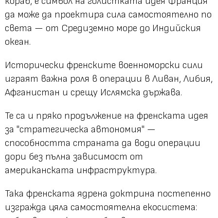
кораб, е символ на голистката идея Франция
да може да проектира сила самостоятелно по
света — от Средиземно море до Индийския
океан.
Исторически френските военноморски сили
играят важна роля в операции в Ливан, Либия,
Афганистан и срещу Ислямска държава.
Те са и пряко продължение на френската идея
за "стратегическа автономия" —
способността страната да води операции
дори без пълна зависимост от
американската инфраструктура.
Така френската ядрена доктрина постепенно
изгражда цяла самостоятелна екосистема: