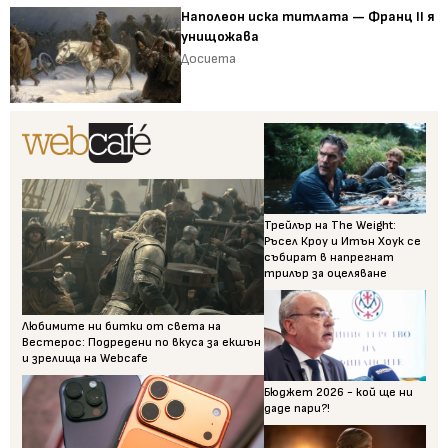
Наполеон иска титлата — Франц II я
унищожава
Досиета
Трейлър на The Weight:
Ръсел Кроу и Итън Хоук се
събират в напрегнат
трилър за оцеляване
Любимите ни битки от света на
Вестерос: Подредени по вкуса за екшън
и зрелища на Webcafe
Бюджет 2026 - кой ще ни
даде пари?!