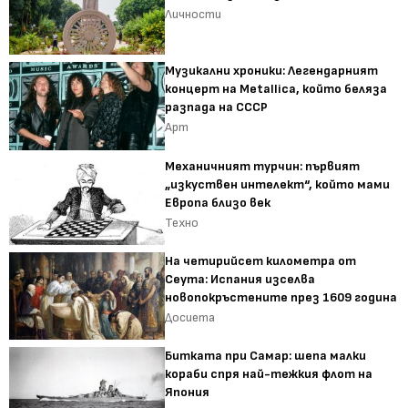
Личности
Музикални хроники: Легендарният
концерт на Metallica, който беляза
разпада на СССР
Арт
Механичният турчин: първият
„изкуствен интелект“, който мами
Европа близо век
Техно
На четирийсет километра от
Сеута: Испания изселва
новопокръстените през 1609 година
Досиета
Битката при Самар: шепа малки
кораби спря най-тежкия флот на
Япония