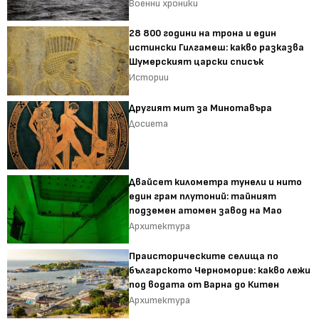
Военни хроники
28 800 години на трона и един
истински Гилгамеш: какво разказва
Шумерският царски списък
Истории
Другият мит за Минотавъра
Досиета
Двайсет километра тунели и нито
един грам плутоний: тайният
подземен атомен завод на Мао
Архитектура
Праисторическите селища по
българското Черноморие: какво лежи
под водата от Варна до Китен
Архитектура