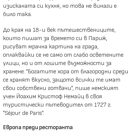
изисканата си кухня, но това не винаги е
било така.
До края на 18-и век пътешествениците,
които пишат за времето си в Париж,
рисуват мрачна картина на града,
оплаквайки се не само от слабо осветените
улици, но и от лошите възможности за
хранене:
"Богатите хора от благородни среди
се хранят вкусно, защото всички те имат
свои собствени готвачи",
пише немският
учен Йоахим Кристоф Немайц в своя
туристически пътеводител от 1727 г.
"Séjour de Paris".
Европа преди ресторанта