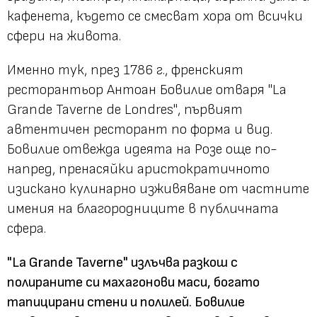
кафенета, където се смесват хора от всички
сфери на живота.
Именно тук, през 1786 г., френският
ресторантьор Антоан Бовилие отваря
"La
Grande Taverne de Londres"
, първият
автентичен ресторант по форма и вид.
Бовилие отвежда идеята на Розе още по-
напред, пренасяйки аристократичното
изискано кулинарно изживяване от частните
имения на благородниците в публичната
сфера.
"La Grande Taverne"
излъчва разкош с
полираните си махагонови маси, богато
тапицирани стени и полилей. Бовилие