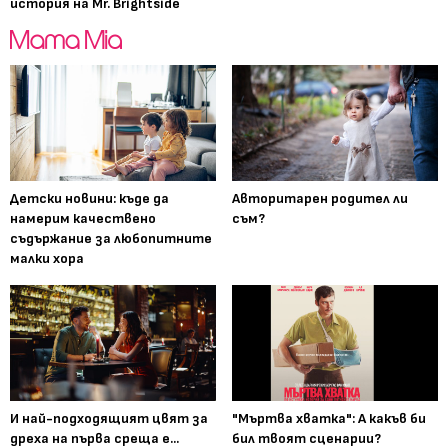
история на Mr. Brightside
Детски новини: къде да
Авторитарен родител ли
намерим качествено
съм?
съдържание за любопитните
малки хора
И най-подходящият цвят за
"Мъртва хватка": А какъв би
дреха на първа среща е...
бил твоят сценарии?