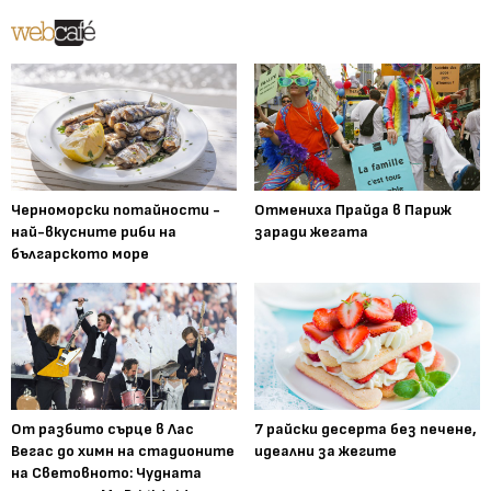
Черноморски потайности -
Отмениха Прайда в Париж
най-вкусните риби на
заради жегата
българското море
От разбито сърце в Лас
7 райски десерта без печене,
Вегас до химн на стадионите
идеални за жегите
на Световното: Чудната