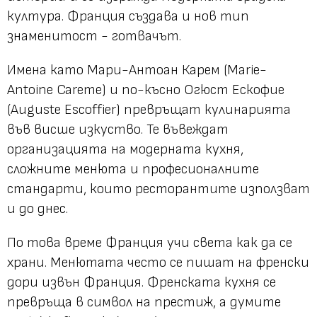
култура. Франция създава и нов тип
знаменитост - готвачът.
Имена като Мари-Антоан Карем (Marie-
Antoine Careme) и по-късно Огюст Ескофие
(Auguste Escoffier) превръщат кулинарията
във висше изкуство. Те въвеждат
организацията на модерната кухня,
сложните менюта и професионалните
стандарти, които ресторантите използват
и до днес.
По това време Франция учи света как да се
храни. Менютата често се пишат на френски
дори извън Франция. Френската кухня се
превръща в символ на престиж, а думите