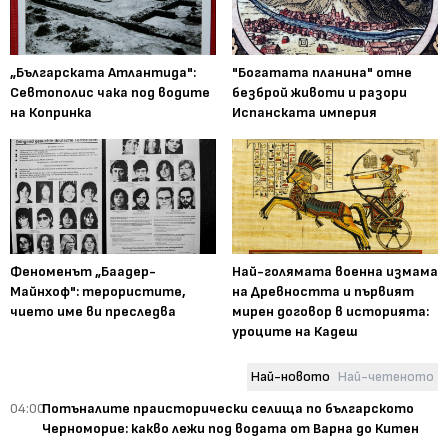
„Българската Атлантида":
"Богатата планина" отне
Севтополис чака под водите
безброй животи и разори
на Копринка
Испанската империя
Феноменът „Баадер-
Най-голямата военна измама
Майнхоф": терористите,
на Древността и първият
чието име ви преследва
мирен договор в историята:
уроците на Кадеш
Най-новото
Най-четеното
04:00
Потъналите праисторически селища по българското
Черноморие: какво лежи под водата от Варна до Китен