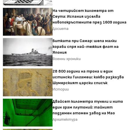
На четирийсет километра от
Сеута: Испания изселва
новопокръстените през 1609 година
Досиета
Битката при Самар: шепа малки
кораби спря най-тежкия флот на
Япония
Военни хроники
28 800 години на трона и един
истински Гилгамеш: какво разказва
Шумерският царски списък
Истории
Двайсет километра тунели и нито
един грам плутоний: тайният
подземен атомен завод на Мао
Архитектура