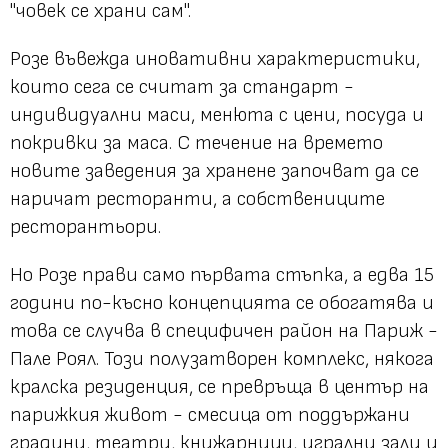
"човек се храни сам
".
Розе въвежда иновативни характеристики,
които сега се считат за стандарт -
индивидуални маси, менюта с цени, посуда и
покривки за маса. С течение на времето
новите заведения за хранене започват да се
наричат ​​ресторанти, а собствениците
ресторантьори.
Но Розе прави само първата стъпка, а едва 15
години по-късно концепцията се обогатява и
това се случва в специфичен район на Париж -
Пале Роял. Този полузатворен комплекс, някога
кралска резиденция, се превръща в център на
парижкия живот - смесица от поддържани
градини, театри, книжарници, игрални зали и