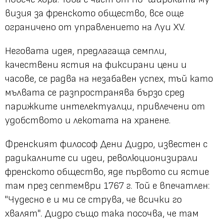
визия за френското общество, все още
ограничено от управлението на Луи XV.
Неговата идея, предлагаща семпли,
качествени ястия на фиксирани цени и
часове, се радва на незабавен успех, тъй като
мълвата се разпространява бързо сред
парижките интелектуалци, привлечени от
удобството и лекотата на хранене.
Френският философ Дени Дидро, известен с
радикалните си идеи, революционизирали
френското общество, яде първото си ястие
там през септември 1767 г. Той е впечатлен:
"Чудесно е и ми се струва, че всички го
хвалят"
. Дидро също така посочва, че там