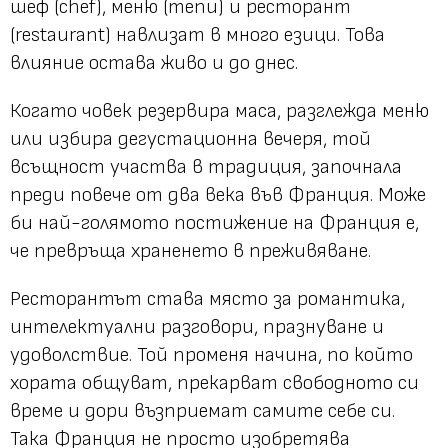
шеф (chef), меню (menu) и ресторант
(restaurant) навлизат в много езици. Това
влияние остава живо и до днес.
Когато човек резервира маса, разглежда меню
или избира дегустационна вечеря, той
всъщност участва в традиция, започнала
преди повече от два века във Франция. Може
би най-голямото постижение на Франция е,
че превръща храненето в преживяване.
Ресторантът става място за романтика,
интелектуални разговори, празнуване и
удоволствие. Той променя начина, по който
хората общуват, прекарват свободното си
време и дори възприемат самите себе си.
Така Франция не просто изобретява