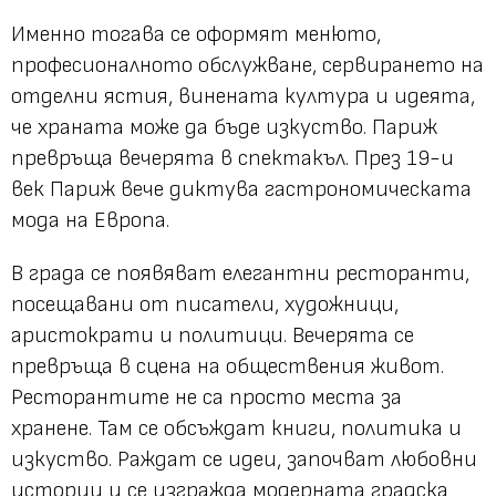
Именно тогава се оформят менюто,
професионалното обслужване, сервирането на
отделни ястия, винената култура и идеята,
че храната може да бъде изкуство. Париж
превръща вечерята в спектакъл. През 19-и
век Париж вече диктува гастрономическата
мода на Европа.
В града се появяват елегантни ресторанти,
посещавани от писатели, художници,
аристократи и политици. Вечерята се
превръща в сцена на обществения живот.
Ресторантите не са просто места за
хранене. Там се обсъждат книги, политика и
изкуство. Раждат се идеи, започват любовни
истории и се изгражда модерната градска