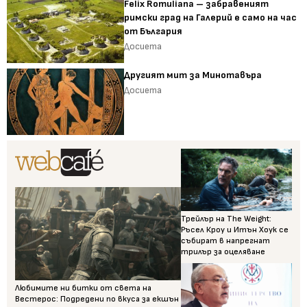
Felix Romuliana – забравеният
римски град на Галерий е само на час
от България
Досиета
Другият мит за Минотавъра
Досиета
Трейлър на The Weight:
Ръсел Кроу и Итън Хоук се
събират в напрегнат
трилър за оцеляване
Любимите ни битки от света на
Вестерос: Подредени по вкуса за екшън