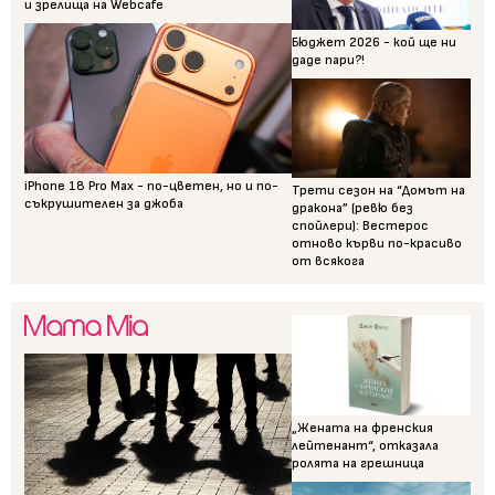
и зрелища на Webcafe
Бюджет 2026 - кой ще ни
даде пари?!
iPhone 18 Pro Max - по-цветен, но и по-
Трети сезон на “Домът на
съкрушителен за джоба
дракона” (ревю без
спойлери): Вестерос
отново кърви по-красиво
от всякога
„Жената на френския
лейтенант“, отказала
ролята на грешница