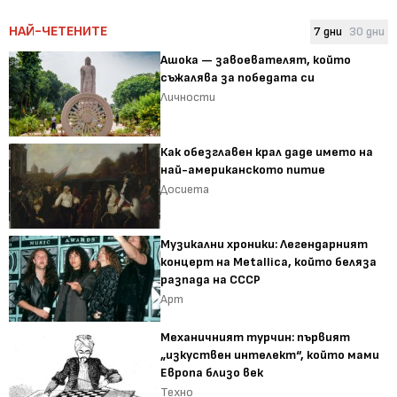
НАЙ-ЧЕТЕНИТЕ
7 дни
30 дни
Ашока — завоевателят, който
съжалява за победата си
Личности
Как обезглавен крал даде името на
най-американското питие
Досиета
Музикални хроники: Легендарният
концерт на Metallica, който беляза
разпада на СССР
Арт
Механичният турчин: първият
„изкуствен интелект“, който мами
Европа близо век
Техно