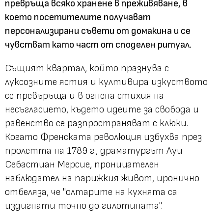
превръща всяко хранене в преживяване, в
което посетителите получават
персонализирани съвети от домакина и се
чувстват като част от споделен ритуал.
Същият квартал, който празнува с
луксозните ястия и култивира изкуството
се превъръща и в огнена стихия на
несъгласието, където идеите за свобода и
равенство се разпространяват с клюки.
Когато Френската революция избухва през
пролетта на 1789 г., драматургът Луи-
Себастиан Мерсие, проницателен
наблюдател на парижкия живот, иронично
отбеляза, че "олтарите на кухнята са
издигнати точно до гилотината".