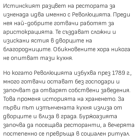
Истинският разцвет на рестората за
изненада идва именно с Революцията. Преди
нея най-добрите готвачи работят за
аристокрацията. Те създават сложни и
изискани ястия в дворците на
благородниците. Обикновените хора никога
не опитват тази кухня.
Но когато Революцията избухва през 1789 г.,
много готвачи остават без господари и
започват да отварят собствени заведения.
Това променя историята на храненето. За
първи път изтънчената кухня излиза от
дворците и влиза в града. Буржоазията
започва да посещава ресторанти, а вечерята
постепенно се превръща в социален ритуал.