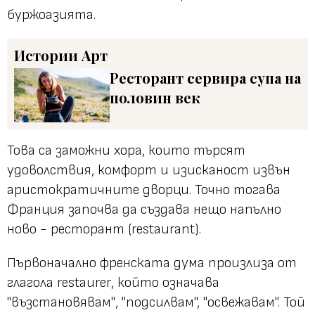
буржоазията.
Истории
Арт
Ресторант сервира супа на
половин век
Това са заможни хора, които търсят
удоволствия, комфорт и изисканост извън
аристократичните дворци. Точно тогава
Франция започва да създава нещо напълно
ново - ресторант (restaurant).
Първоначално френската дума произлиза от
глагола
restaurer
, който означава
"възстановявам"
,
"подсилвам",
"освежавам".
Той