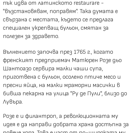
пък идва от латинското
restaurare
-
"възстановявам, поправям".
Така думата е
свързана с местата, където се предлага
специален укрепващ бульон, смятан за
полезен за здравето.
Вълнението започва през 1765 г., когато
френският предприемач Матюрен Розе дьо
Шантоазо сервира малки чаши супа,
приготвена с бульон, осолено птиче месо и
пресни яйца, на малки мраморни масички в
бивша пекарна на улица "Ру де Пули", близо до
Лувъра.
Розе е и филантроп, а революционната му
идея е да направи добрата храна достъпна за
повече хора. Това е част от по-широката му