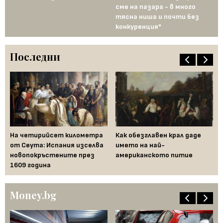
сме на пазара - в много
на
тясна ниша и почти без
гр
конкуренция"
Последни
—
На четирийсет километра
Как обезглавен крал даде
Fe
от Сеута: Испания изселва
името на най-
за
новопокръстените през
американското питие
на
1609 година
Бъ
Money.bg