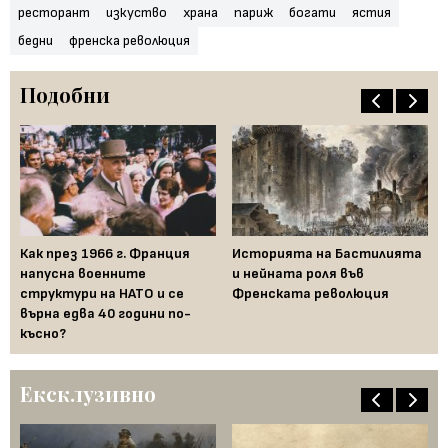
ресторант
изкуство
храна
париж
богати
ястия
бедни
френска революция
Подобни
Как през 1966 г. Франция
Историята на Бастилията
Гн
та
напусна военните
и нейната роля във
пр
структури на НАТО и се
Френската революция
до
върна едва 40 години по-
късно?
Ексклузивно