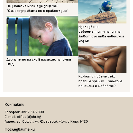
Национална мрежа за децата:
"Саморазправата не е правосъдие"
Изследване:
съвременният начин на
живот съсипва човешкия
мозък
Дърпането на ухо Е насилие, напомня
НМД
Колкото повече секс
правим правим - толкова
по-силна е любовта?
Контакти
Телефон: 0887 548 300
E-mail: office[at]chr.bg
Адрес: гр. София, ул. Фредерик Жолио Кюри №20
Последвайте ни