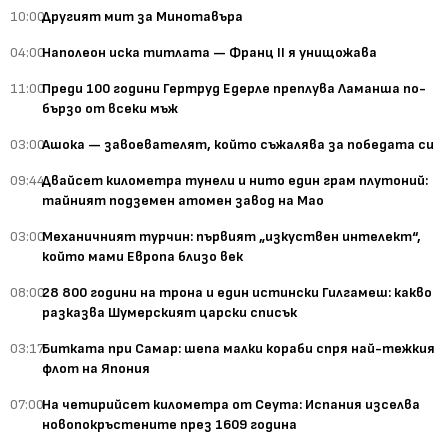
10:00
Другият мит за Минотавъра
04:00
Наполеон иска титлата — Франц II я унищожава
11:00
Преди 100 години Гертруд Едерле преплува Ламанша по-
бързо от всеки мъж
03:00
Ашока — завоевателят, който съжалява за победата си
09:44
Двайсет километра тунели и нито един грам плутоний:
тайният подземен атомен завод на Мао
03:00
Механичният турчин: първият „изкуствен интелект“,
който мами Европа близо век
08:00
28 800 години на трона и един истински Гилгамеш: какво
разказва Шумерският царски списък
03:17
Битката при Самар: шепа малки кораби спря най-тежкия
флот на Япония
07:00
На четирийсет километра от Сеута: Испания изселва
новопокръстените през 1609 година