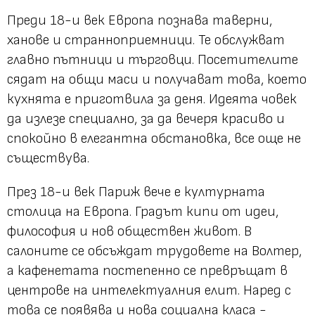
Преди 18-и век Европа познава таверни,
ханове и странноприемници. Те обслужват
главно пътници и търговци. Посетителите
сядат на общи маси и получават това, което
кухнята е приготвила за деня. Идеята човек
да излезе специално, за да вечеря красиво и
спокойно в елегантна обстановка, все още не
съществува.
През 18-и век Париж вече е културната
столица на Европа. Градът кипи от идеи,
философия и нов обществен живот. В
салоните се обсъждат трудовете на Волтер,
а кафенетата постепенно се превръщат в
центрове на интелектуалния елит. Наред с
това се появява и нова социална класа -