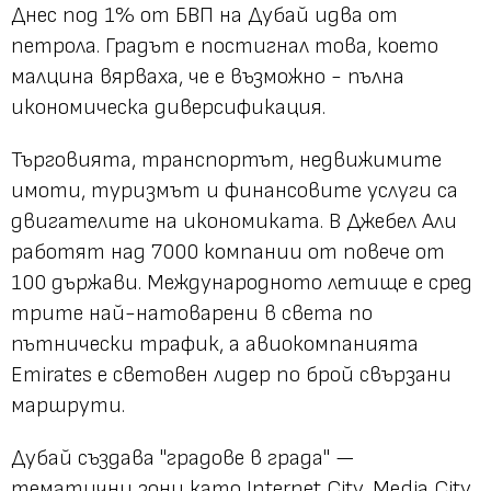
Днес под 1% от БВП на Дубай идва от
петрола. Градът е постигнал това, което
малцина вярваха, че е възможно - пълна
икономическа диверсификация.
Търговията, транспортът, недвижимите
имоти, туризмът и финансовите услуги са
двигателите на икономиката. В Джебел Али
работят над 7000 компании от повече от
100 държави. Международното летище е сред
трите най-натоварени в света по
пътнически трафик, а авиокомпанията
Emirates е световен лидер по брой свързани
маршрути.
Дубай създава "градове в града" —
тематични зони като Internet City, Media City,