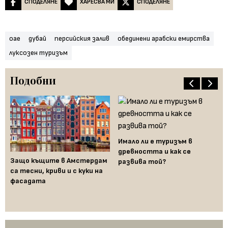
СПОДЕЛЯНЕ
ХАРЕСВА МИ
СПОДЕЛЯНЕ
оае
дубай
персийския залив
обединени арабски емирства
луксозен туризъм
Подобни
Имало ли е туризъм в
древността и как се
Защо къщите в Амстердам
Ер
развива той?
то
са тесни, криви и с куки на
пе
о
фасадата
хи
ср
ац