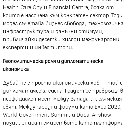
Health Care City и Financial Centre, всяка от
които е насочена към конкретен сектор. Този
модел съчетава бизнес свобода, технологична
инфраструктура и данъчни стимули,
привличайки десетки хиляди международни
експерти и инвеститори.
Геополитическа роля и дипломатическа
икономика
Дубай не е просто икономически хъб — той е
дипломатическа сцена. Градът се превръща в
неофициален мост между Запада и ислямския
свят. Международни форуми като Expo 2020,
World Government Summit и Dubai Airshow
позиционират емирството като платформа