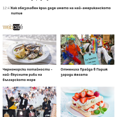
12:47
Как обезглавен крал даде името на най-американското
питие
Черноморски потайности -
Отмениха Прайда в Париж
най-вкусните риби на
заради жегата
българското море