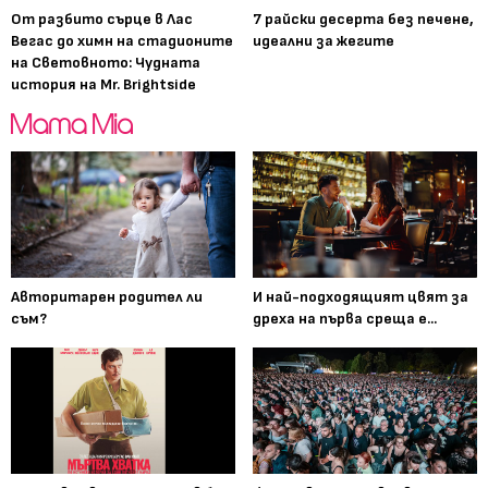
От разбито сърце в Лас
7 райски десерта без печене,
Вегас до химн на стадионите
идеални за жегите
на Световното: Чудната
история на Mr. Brightside
Авторитарен родител ли
И най-подходящият цвят за
съм?
дреха на първа среща е...