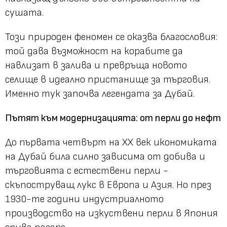
сушата.
Този природен феномен се оказва благословия:
той дава възможност на корабите да
навлизат в залива и превръща новото
селище в идеално пристанище за търговия.
Именно тук започва легендата за Дубай.
Пътят към модернизацията: от перли до нефт
До първата четвърт на ХХ век икономиката
на Дубай била силно зависима от добива и
търговията с естествени перли -
скъпоструващ лукс в Европа и Азия. Но през
1930-те години индустриалното
производство на изкуствени перли в Япония