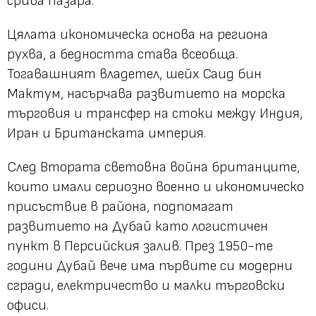
срива пазара.
Цялата икономическа основа на региона
рухва, а бедността става всеобща.
Тогавашният владетел, шейх Саид бин
Мактум, насърчава развитието на морска
търговия и трансфер на стоки между Индия,
Иран и Британската империя.
След Втората световна война британците,
които имали сериозно военно и икономическо
присъствие в района, подпомагат
развитието на Дубай като логистичен
пункт в Персийския залив. През 1950-те
години Дубай вече има първите си модерни
сгради, електричество и малки търговски
офиси.