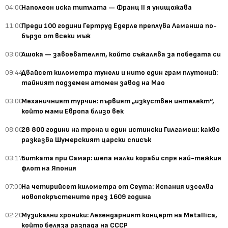
04:00
Наполеон иска титлата — Франц II я унищожава
11:00
Преди 100 години Гертруд Едерле преплува Ламанша по-
бързо от всеки мъж
03:00
Ашока — завоевателят, който съжалява за победата си
09:44
Двайсет километра тунели и нито един грам плутоний:
тайният подземен атомен завод на Мао
03:00
Механичният турчин: първият „изкуствен интелект“,
който мами Европа близо век
08:00
28 800 години на трона и един истински Гилгамеш: какво
разказва Шумерският царски списък
03:17
Битката при Самар: шепа малки кораби спря най-тежкия
флот на Япония
07:00
На четирийсет километра от Сеута: Испания изселва
новопокръстените през 1609 година
02:20
Музикални хроники: Легендарният концерт на Metallica,
който беляза разпада на СССР