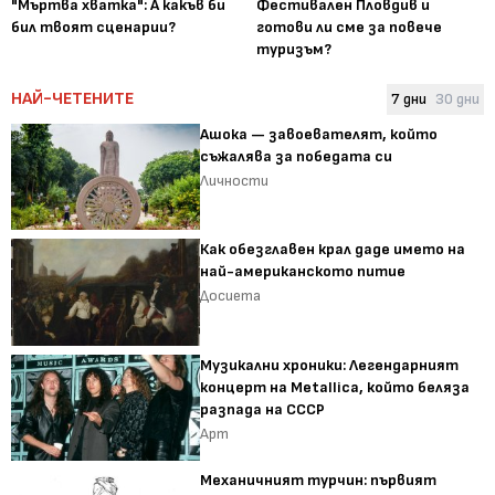
"Мъртва хватка": А какъв би
Фестивален Пловдив и
бил твоят сценарии?
готови ли сме за повече
туризъм?
НАЙ-ЧЕТЕНИТЕ
7 дни
30 дни
Ашока — завоевателят, който
съжалява за победата си
Личности
Как обезглавен крал даде името на
най-американското питие
Досиета
Музикални хроники: Легендарният
концерт на Metallica, който беляза
разпада на СССР
Арт
Механичният турчин: първият