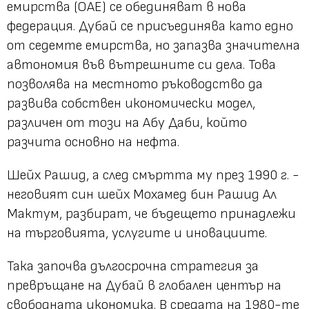
емирства (ОАЕ) се обединяват в нова
федерация. Дубай се присъединява като едно
от седемте емирства, но запазва значителна
автономия във вътрешните си дела. Това
позволява на местното ръководство да
развива собствен икономически модел,
различен от този на Абу Даби, който
разчита основно на нефта.
Шейх Рашид, а след смъртта му през 1990 г. -
неговият син шейх Мохамед бин Рашид Ал
Мактум, разбират, че бъдещето принадлежи
на търговията, услугите и иновациите.
Така започва дългосрочна стратегия за
превръщане на Дубай в глобален център на
свободната икономика. В средата на 1980-те