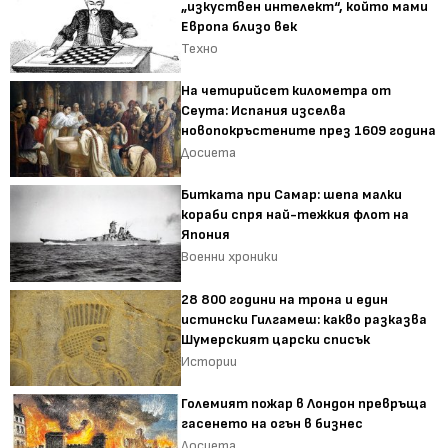
„изкуствен интелект“, който мами
Европа близо век
Техно
На четирийсет километра от
Сеута: Испания изселва
новопокръстените през 1609 година
Досиета
Битката при Самар: шепа малки
кораби спря най-тежкия флот на
Япония
Военни хроники
28 800 години на трона и един
истински Гилгамеш: какво разказва
Шумерският царски списък
Истории
Големият пожар в Лондон превръща
гасенето на огън в бизнес
Досиета