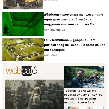
Двайсет километра тунели и нито
един грам плутоний: тайният
подземен атомен завод на Мао
Архитектура
Felix Romuliana – забравеният
римски град на Галерий е само на час
от България
Досиета
Трейлър на The Weight:
Ръсел Кроу и Итън Хоук се
събират в напрегнат
трилър за оцеляване