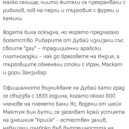
малко селище, чиито жители се прехранвали с
риболов, лов на перли и търговия с фурми и
камили.
Водата била оскъдна, но морето предлагало
богатство. Рибарите от Дубай излизали със
своите "дау" - традиционни арабски
платноходки - чак до бреговете на Индия, а
търговците обменяли стоки с Иран, Маскат
и дори Занзибар.
Официалното възникване на Дубай като град
се свързва с 1833 година, когато около 800
членове на племето Бани Яс, водени от шейх
Мактум бин Бути, се заселват край устията
на днешния "Крийк" - естествен залив,
навлизащ дълбоко във вътрешността на