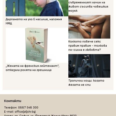
съвременният начин на
живот съсипва човешкия
мозък
Дърпането на ухо Е насилие, напомня
НМД
Колкото повече секс
правим правим - толкова
по-силна е любовта?
„Жената на френския лейтенант“,
отказала ролята на грешница
Тропични нощи: когато
жегата не спи
Контакти
Телефон: 0887 548 300
E-mail: office[at]chr.bg
Адрес: гр. София, ул. Фредерик Жолио Кюри №20