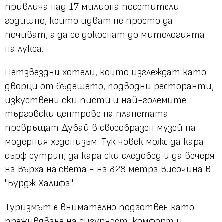
привлича над 17 милиона посетители
годишно, които идват не просто да
почиват, а да се докоснат до митологията
на лукса.
Петзвездни хотели, които изглеждат като
дворци от бъдещето, подводни ресторанти,
изкуствени ски писти и най-големите
търговски центрове на планетата
превръщат Дубай в своеобразен музей на
модерния хедонизъм. Тук човек може да кара
сърф сутрин, да кара ски следобед и да вечеря
на върха на света - на 828 метра височина в
"Бурдж Халифа".
Туризмът е внимателно подготвен като
преживяване на сигурност, комфорт и