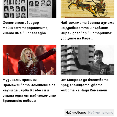
Феноменът „Баадер-
Най-голямата военна измама
Майнхоф": терористите,
на Древността и първият
чието име ви преследва
мирен договор в историята:
уроците на Кадеш
Музикални хроники:
От Монреал до бягството
Срамежливото момиченце се
през границата: двата
научи да вярва в себе си и
живота на Надя Команечи
стана една от най-големите
британски певици
Най-новото
Най-четеното