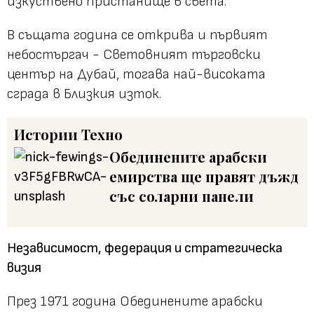
изкуствено пристанище в света.
В същата година се открива и първият
небостъргач - Световният търговски
център на Дубай, тогава най-високата
сграда в Близкия изток.
Истории
Техно
Обединените арабски
емирства ще правят дъжд
със соларни панели
Независимост, федерация и стратегическа
визия
През 1971 година Обединените арабски