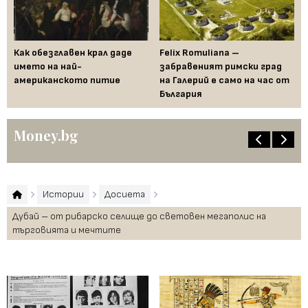
ра
Как обезглавен крал даде
Felix Romuliana –
Го
ва
името на най-
забравеният римски град
пр
американското питие
на Галерий е само на час от
в 
България
Money.bg
Истории
Досиета
Дубай – от рибарско селище до световен мегаполис на
търговията и мечтите