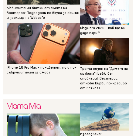
Любимите ни битки от света на
Вестерос: Подредени по вкуса за екшън
и зрелища на Webcafe
Бюджет 2026 - кой ще ни
даде пари?!
iPhone 18 Pro Max - по-цветен, но и по-
Трети сезон на “Домът на
съкрушителен за джоба
дракона” (ревю без
спойлери): Вестерос
отново кърви по-красиво
от всякога
Изследване: