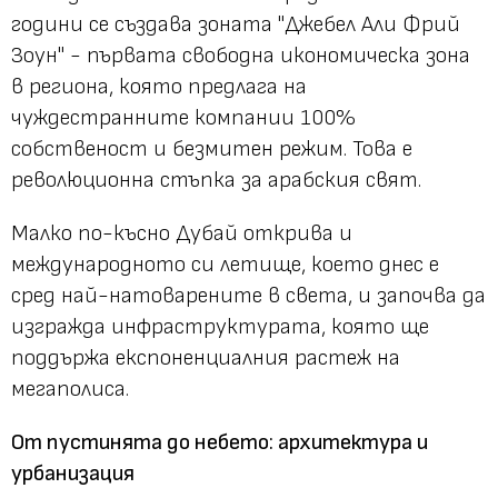
години се създава зоната "Джебел Али Фрий
Зоун" - първата свободна икономическа зона
в региона, която предлага на
чуждестранните компании 100%
собственост и безмитен режим. Това е
революционна стъпка за арабския свят.
Малко по-късно Дубай открива и
международното си летище, което днес е
сред най-натоварените в света, и започва да
изгражда инфраструктурата, която ще
поддържа експоненциалния растеж на
мегаполиса.
От пустинята до небето: архитектура и
урбанизация