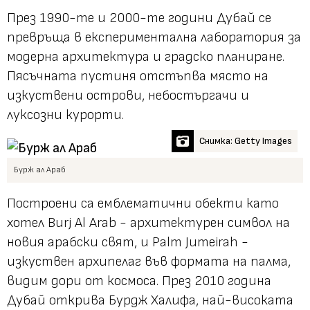
През 1990-те и 2000-те години Дубай се
превръща в експериментална лаборатория за
модерна архитектура и градско планиране.
Пясъчната пустиня отстъпва място на
изкуствени острови, небостъргачи и
луксозни курорти.
Снимка: Getty Images
Бурж ал Араб
Построени са емблематични обекти като
хотел Burj Al Arab - архитектурен символ на
новия арабски свят, и Palm Jumeirah -
изкуствен архипелаг във формата на палма,
видим дори от космоса. През 2010 година
Дубай открива Бурдж Халифа, най-високата