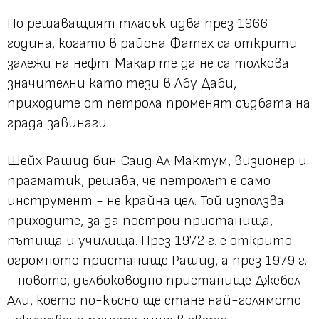
Но решаващият тласък идва през 1966
година, когато в района Фатех са открити
залежи на нефт. Макар те да не са толкова
значителни като тези в Абу Даби,
приходите от петрола променят съдбата на
града завинаги.
Шейх Рашид бин Саид Ал Мактум, визионер и
прагматик, решава, че петролът е само
инструмент - не крайна цел. Той използва
приходите, за да построи пристанища,
пътища и училища. През 1972 г. е открито
огромното пристанище Рашид, а през 1979 г.
- новото, дълбоководно пристанище Джебел
Али, което по-късно ще стане най-голямото