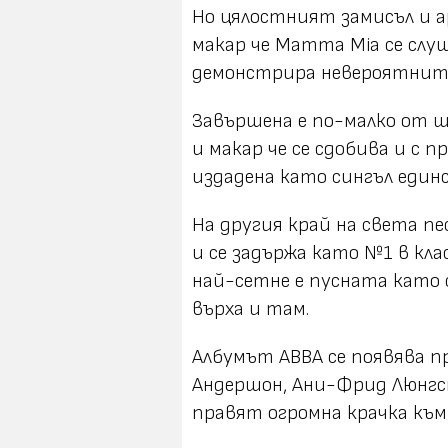
Но цялостният замисъл и а
макар че Mamma Mia се слуш
демонстрира невероятните
Завършена е по-малко от ш
и макар че се сдобива и с 
издадена като сингъл един
На другия край на света п
и се задържа като №1 в кл
най-сетне е пусната като 
върха и там.
Албумът ABBA се появява пр
Андершон, Ани-Фрид Люнгст
правят огромна крачка към