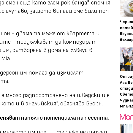
да сме нещо като глем рок банда", спомня
еше глупаво, защото винаги сме били поп
Черно
потай
ершон - двамата мъже от квартета и
вкусн
бълга
ите - продължават да композират
 им, сътворена в дома на Улвеус в
Mia.
дерсон им помага да измислят
От ра
нта.
Лас Ве
стади
Свето
 е много разпространено на шведски и е
Чудна
кото и в английския", обяснява Бьорн.
Mr. Bri
ценяват напълно потенциала на песента.
т многото им идеи и те даже не държат