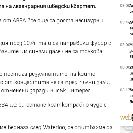
а на легендарния шведски квартет.
03:00
А
с
 от ABBA все още са доста несигурни
09:44
Д
е
п
изия през 1974-та и са направили фурор с
03:00
М
двалите им сингли далеч не са толкова
„
Е
08:00
2
не постига резултатите, на които
и
Ш
о от концертите не са пред пълни зали,
 отменени заради нисък интерес.
03:17
Б
к
Я
ABBA ще си остане краткотрайно чудо с
ме веднага след Waterloo, се опитвахме да