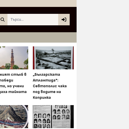
Search
ният стълб в
„Българската
 победи
Атлантида":
то, но учени
Севтополис чака
даха тайната
под водите на
Копринка