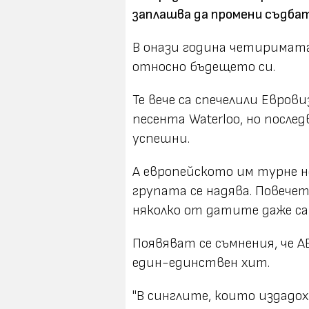
заплашва да промени съдбат
В онази година четиримата
относно бъдещето си.
Те вече са спечелили Евров
песента Waterloo, но после
успешни.
А европейското им турне 
групата се надява. Повечет
няколко от датите даже са
Появяват се съмнения, че 
един-единствен хит.
"В синглите, които издадох