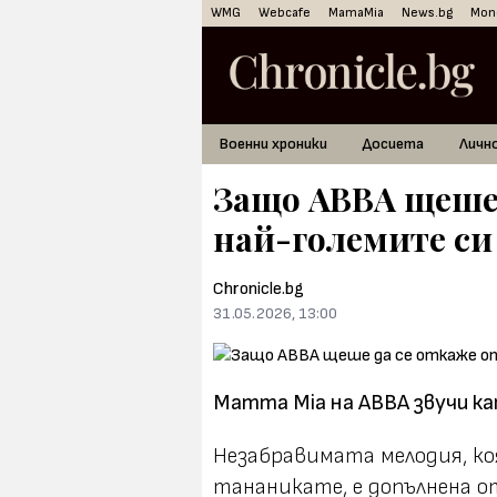
WMG
Webcafe
MamaMia
News.bg
Mon
Военни хроники
Досиета
Личн
Защо ABBA щеше 
най-големите си
Chronicle.bg
31.05.2026, 13:00
Mamma Mia на ABBA звучи к
Незабравимата мелодия, ко
тананикате, е допълнена о