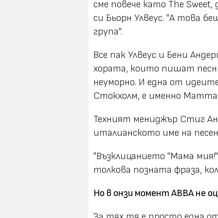
сме повече като The Sweet, 
си Бьорн Улвеус. "А това б
група".
Все пак Улвеус и Бени Анд
хората, които пишат песн
неуморно. И една от идеите
Стокхолм, е именно Mamma 
Техният мениджър Стиг Ан
италианското име на песе
"Възклицанието "Мама мия!"
толкова позната фраза, кол
Но в онзи момент ABBA не о
За тях тя е просто една о