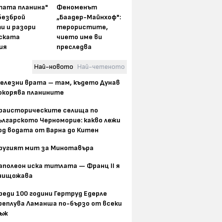
тата планина"
Феноменът
безброй
„Баадер-Майнхоф":
и и разори
терористите,
ската
чието име ви
ия
преследва
Най-новото
Най-четеното
елезни врата – там, където Дунав
окорява планините
раисторическите селища по
ългарското Черноморие: какво лежи
од водата от Варна до Китен
ругият мит за Минотавъра
аполеон иска титлата — Франц II я
нищожава
реди 100 години Гертруд Едерле
реплува Ламанша по-бързо от всеки
ъж