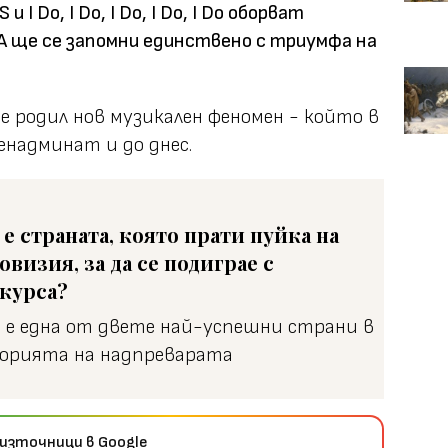
I Do, I Do, I Do, I Do, I Do оборват
BA ще се запомни единствено с триумфа на
 е родил нов музикален феномен - който в
надминат и до днес.
 е страната, която прати пуйка на
овизия, за да се подиграе с
курса?
а е една от двете най-успешни страни в
орията на надпреварата
източници в Google