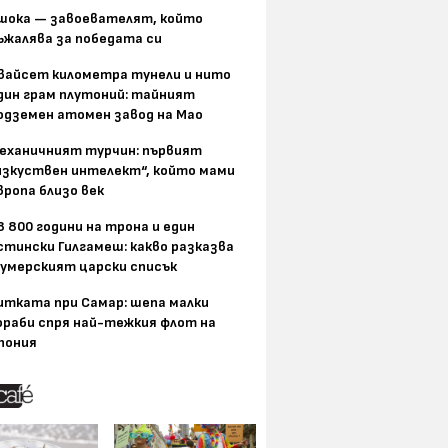
шока — завоевателят, който
ъжалява за победата си
вайсет километра тунели и нито
дин грам плутоний: тайният
одземен атомен завод на Мао
еханичният турчин: първият
изкуствен интелект“, който мами
вропа близо век
8 800 години на трона и един
стински Гилгамеш: какво разказва
умерският царски списък
итката при Самар: шепа малки
ораби спря най-тежкия флот на
пония