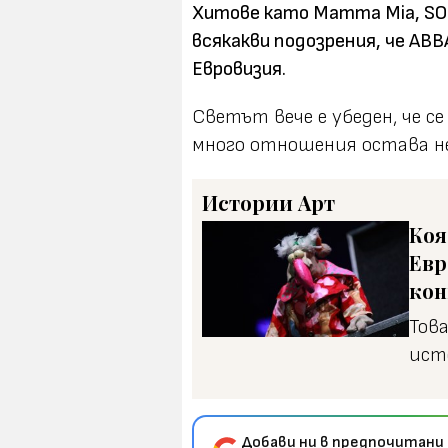
Хитове като Mamma Mia, SOS и 
всякакви подозрения, че AB
Евровизия.
Светът вече е убеден, че се
много отношения остава не
Истории
Арт
Коя
Евр
кон
Тов
ист
Добави ни в предпочитани 