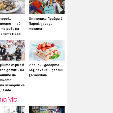
морски
Отмениха Прайда в
ности - най-
Париж заради
ите риби на
жегата
рското море
збито сърце в
7 райски десерта
гас до химн на
без печене, идеални
оните на
за жегите
вното:
та история на
ghtside