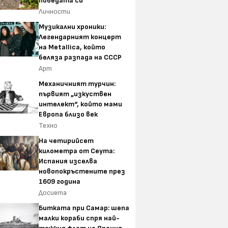
победата си
Личности
Музикални хроники:
Легендарният концерт
на Metallica, който
беляза разпада на СССР
Арт
Механичният турчин:
първият „изкуствен
интелект“, който мами
Европа близо век
Техно
На четирийсет
километра от Сеута:
Испания изселва
новопокръстените през
1609 година
Досиета
Битката при Самар: шепа
малки кораби спря най-