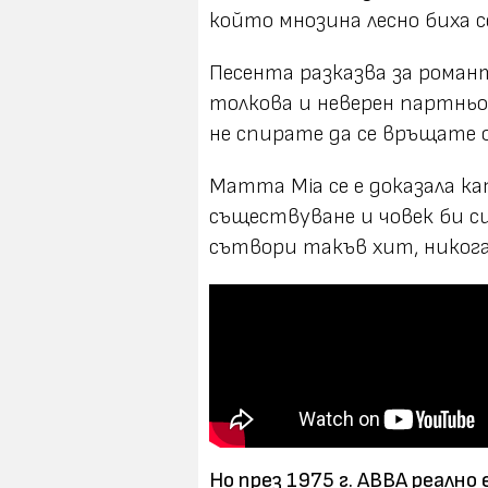
който мнозина лесно биха с
Песента разказва за роман
толкова и неверен партньор
не спирате да се връщате 
Mamma Mia се е доказала к
съществуване и човек би с
сътвори такъв хит, никога 
Но през 1975 г. ABBA реално