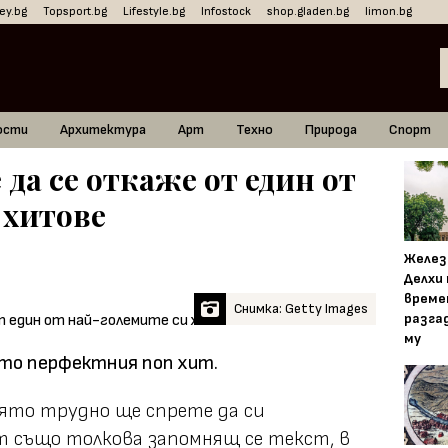
ey.bg
Topsport.bg
Lifestyle.bg
Infostock
shop.gladen.bg
limon.bg
ости
Архитектура
Арт
Техно
Природа
Спорт
да се откаже от един от
 хитове
Желез
Делхи
време
Снимка: Getty Images
разга
му
ато перфектния поп хит.
ято трудно ще спрете да си
т също толкова запомнящ се текст, в