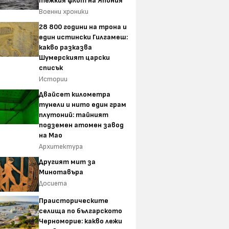
тежкия флот на Япония
Военни хроники
28 800 години на трона и
един истински Гилгамеш:
какво разказва
Шумерският царски
списък
Истории
Двайсет километра
тунели и нито един грам
плутоний: тайният
подземен атомен завод
на Мао
Архитектура
Другият мит за
Минотавъра
Досиета
Праисторическите
селища по българското
Черноморие: какво лежи