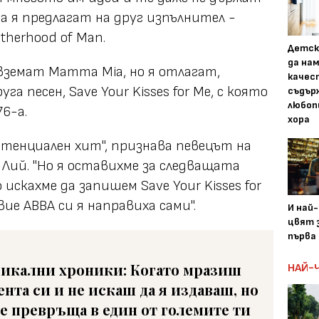
а я предлагат на друг изпълнител -
therhood of Man.
Детск
да на
вземат Mamma Mia, но я отлагат,
качес
 песен, Save Your Kisses for Me, с която
съдър
любоп
6-а.
хора
отенциален хит", признава певецът на
 Лий. "Но я оставихме за следващата
искахме да запишем Save Your Kisses for
ие ABBA си я направиха сами".
И най
цвят з
първа 
икални хроники: Когато мразиш
НАЙ-
ента си и не искаш да я издаваш, но
се превръща в един от големите ти