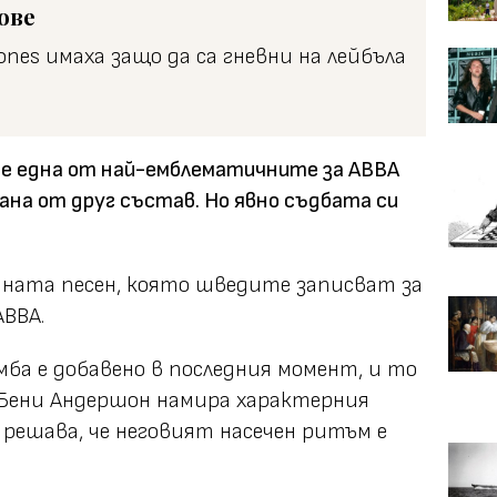
ове
ones имаха защо да са гневни на лейбъла
 че една от най-емблематичните за ABBA
сана от друг състав. Но явно съдбата си
дната песен, която шведите записват за
BBA.
а е добавено в последния момент, и то
 Бени Андершон намира характерния
решава, че неговият насечен ритъм е