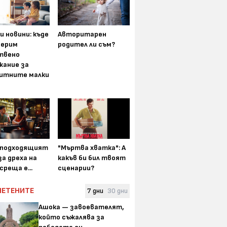
и новини: къде
Авторитарен
мерим
родител ли съм?
твено
жание за
итните малки
-подходящият
"Мъртва хватка": А
а дреха на
какъв би бил твоят
среща е...
сценарии?
ЧЕТЕНИТЕ
7 дни
30 дни
Ашока — завоевателят,
който съжалява за