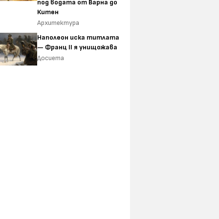
под водата от Варна до
Китен
Архитектура
Наполеон иска титлата
— Франц II я унищожава
Досиета