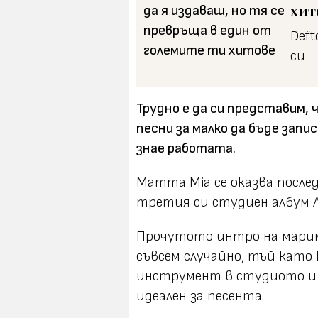
хит
Deft
си
Трудно е да си представим,
песни за малко да бъде запи
знае работата.
Mamma Mia се оказва после
третия си студиен албум A
Прочутото интро на маримб
съвсем случайно, тъй като
инструмент в студиото и 
идеален за песента.