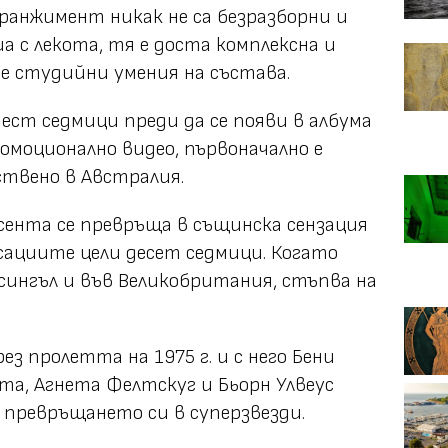
ранжимент никак не са безразборни и
а с лекота, тя е доста комплексна и
 студийни умения на състава.
ест седмици преди да се появи в албума
промоционално видео, първоначално е
ствено в Австралия.
есента се превръща в същинска сензация
асациите цели десет седмици. Когато
сингъл и във Великобритания, стъпва на
ез пролетта на 1975 г. и с него Бени
а, Агнета Фелтскуг и Бьорн Улвеус
 превръщането си в суперзвезди.