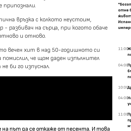
"Бога
е припознали.
отне 
живот
тична връзка с колкото неустоим,
Испан
 - разбивач на сърца, при когото обаче
импер
отново и отново.
11:00
Ж
ато вечен хит в над 50-годишното си
п
и помислил, че щом даден изпълнител
04:00
П
не би го изпуснал.
б
п
10:00
Д
04:00
Н
у
11:00
П
п
м
 е на път да се откаже от песента. И това