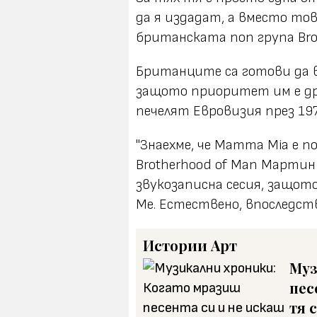
да я издадат, а вместо тов
британската поп група Bro
Британците са готови да 
защото приоритет им е друга
печелят Евровизия през 197
"Знаехме, че Mamma Mia е п
Brotherhood of Man Мартин
звукозаписна сесия, защото 
Me. Естествено, впоследств
Истории
Арт
Муз
пес
тя 