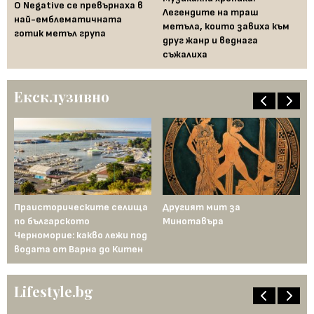
а
O Negative се превърнаха в
въ
Легендите на траш
най-емблематичната
тр
метъла, които завиха към
готик метъл група
Me
друг жанр и веднага
съжалиха
Ексклузивно
Праисторическите селища
Другият мит за
На
по българското
Минотавъра
Фр
Черноморие: какво лежи под
водата от Варна до Китен
Lifestyle.bg