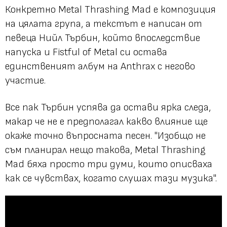
Конкретно Metal Thrashing Mad е композиция
на цялата група, а текстът е написан от
певеца Нийл Търбин, който впоследствие
напуска и Fistful of Metal си остава
единственият албум на Anthrax с негово
участие.
Все пак Търбин успява да остави ярка следа,
макар че не е предполагал какво влияние ще
окаже точно въпросната песен. "Изобщо не
съм планирал нещо такова, Metal Thrashing
Mad бяха просто три думи, които описваха
как се чувствах, когато слушах тази музика".