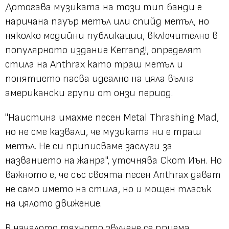
Дотогава музиката на този тип банди е
наричана пауър метъл или спийд метъл, но
няколко медийни публикации, включително в
популярното издание Kerrang!, определят
стила на Anthrax като траш метъл и
понятието пасва идеално на цяла вълна
американски групи от онзи период.
"Наистина имахме песен Metal Thrashing Mad,
но не сме казвали, че музиката ни е траш
метъл. Не си приписваме заслуги за
названието на жанра", уточнява Скот Иън. Но
важното е, че със своята песен Anthrax дават
не само името на стила, но и мощен тласък
на цялото движение.
В началото тяхното звучене се приема