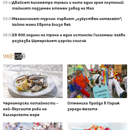
09:44
Двайсет километра тунели и нито един грам плутоний:
тайният подземен атомен завод на Мао
03:00
Механичният турчин: първият „изкуствен интелект“,
който мами Европа близо век
08:00
28 800 години на трона и един истински Гилгамеш: какво
разказва Шумерският царски списък
Черноморски потайности -
Отмениха Прайда в Париж
най-вкусните риби на
заради жегата
българското море