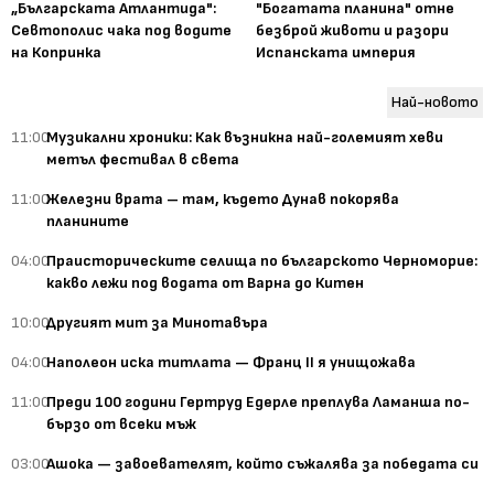
„Българската Атлантида":
"Богатата планина" отне
Севтополис чака под водите
безброй животи и разори
на Копринка
Испанската империя
Най-новото
11:00
Музикални хроники: Как възникна най-големият хеви
метъл фестивал в света
11:00
Железни врата – там, където Дунав покорява
планините
04:00
Праисторическите селища по българското Черноморие:
какво лежи под водата от Варна до Китен
10:00
Другият мит за Минотавъра
04:00
Наполеон иска титлата — Франц II я унищожава
11:00
Преди 100 години Гертруд Едерле преплува Ламанша по-
бързо от всеки мъж
03:00
Ашока — завоевателят, който съжалява за победата си