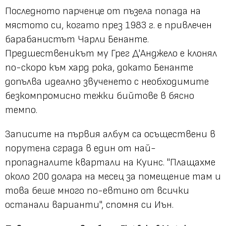
Последното парченце от пъзела попада на
мястото си, когато през 1983 г. е привлечен
барабанистът Чарли Бенанте.
Предшественикът му Грег Д'Анджело е клонял
по-скоро към хард рока, докато Бенанте
допълва идеално звученето с необходимите
безкомпромисно тежки бийтове в бясно
темпо.
Записите на първия албум са осъществени в
порутена сграда в един от най-
пропадналите квартали на Куинс. "Плащахме
около 200 долара на месец за помещение там и
това беше много по-евтино от всички
останали варианти", спомня си Иън.