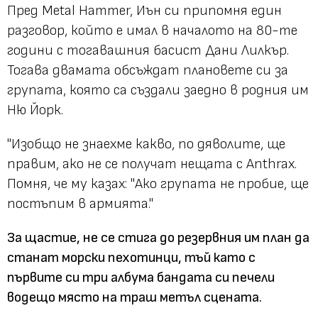
Пред Metal Hammer, Иън си припомня един
разговор, който е имал в началото на 80-те
години с тогавашния басист Дани Лилкър.
Тогава двамата обсъждат плановете си за
групата, която са създали заедно в родния им
Ню Йорк.
"Изобщо не знаехме какво, по дяволите, ще
правим, ако не се получат нещата с Anthrax.
Помня, че му казах: "Ако групата не пробие, ще
постъпим в армията."
За щастие, не се стига до резервния им план да
станат морски пехотинци, тъй като с
първите си три албума бандата си печели
водещо място на траш метъл сцената.