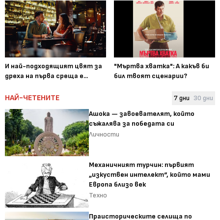
И най-подходящият цвят за
"Мъртва хватка": А какъв би
дреха на първа среща е...
бил твоят сценарии?
НАЙ-ЧЕТЕНИТЕ
7 дни
30 дни
Ашока — завоевателят, който
съжалява за победата си
Личности
Механичният турчин: първият
„изкуствен интелект“, който мами
Европа близо век
Техно
Праисторическите селища по