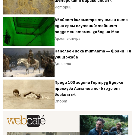
Шумерският царски списък
Истории
Двайсет километра тунели и нито
един грам плутоний: тайният
подземен атомен завод на Мао
Архитектура
Наполеон иска титлата — Франц II я
унищожава
Досиета
Преди 100 години Гертруд Едерле
преплува Ламанша по-бързо от
всеки мъж
Спорт