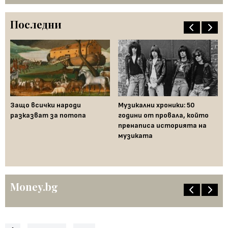
Последни
Защо всички народи
Музикални хроники: 50
Му
а
разказват за потопа
години от провала, който
Ср
пренаписа историята на
се
музиката
ст
го
пе
Money.bg