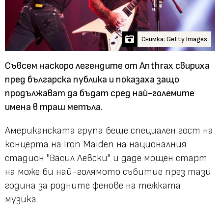
Снимка: Getty Images
Съвсем наскоро легендите от Anthrax свириха
пред българска публика и показаха защо
продължават да бъдат сред най-големите
имена в траш метъла.
Американската група беше специален гост на
концерта на Iron Maiden на националния
стадион "Васил Левски" и даде мощен старт
на може би най-голямото събитие през тази
година за родните фенове на тежката
музика.