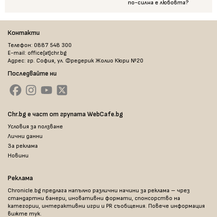
по-силна е любовта?
Контакти
Телефон: 0887 548 300
E-mail: office[at]chr.bg
Адрес: гр. София, ул. Фредерик Жолио Кюри №20
Последвайте ни
Chr.bg е част от групата WebCafe.bg
Условия за ползване
Лични данни
За реклама
Новини
Реклама
Chronicle.bg предлага напълно различни начини за реклама – чрез
стандартни банери, иновативни формати, спонсорство на
категории, интерактивни игри и PR съобщения. Повече информация
вижте тук
.