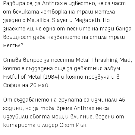
Разбира се, за Anthrax е известно, че са част
от великата четворка на траш метъла
заедно с Metallica, Slayer и Megadeth. Но
знаехте ли, че една от песните на тази банда
всъщност дава названието на стила траш
метъл?
Става въпрос за песента Metal Thrashing Mad,
която е създадена още за дебютния албум
Fistful of Metal (1984) и която прозвуча и в
София на 26 май.
От създаването на групата са изминали 45
години, но за това време Anthrax не са
изгубили своята мощ и влияние, водени от
китариста и лидер Скот Иън.