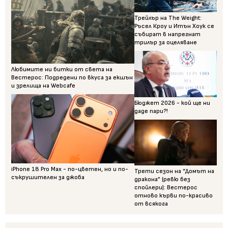
Трейлър на The Weight:
Ръсел Кроу и Итън Хоук се
събират в напрегнат
трилър за оцеляване
Любимите ни битки от света на
Вестерос: Подредени по вкуса за екшън
и зрелища на Webcafe
Бюджет 2026 - кой ще ни
даде пари?!
iPhone 18 Pro Max - по-цветен, но и по-
Трети сезон на “Домът на
съкрушителен за джоба
дракона” (ревю без
спойлери): Вестерос
отново кърви по-красиво
от всякога