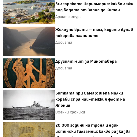
българското Черноморие: какво лежи
под водата от Варна до Китен
Архитектура
Железни врата – там, където Дунав
покорява планините
Досиета
Другият мит за Минотавъра
Досиета
Битката при Самар: шепа малки
кораби спря най-тежкия флот на
Япония
Военни хроники
28 800 години на трона и един
истински Гилгамеш: какво разказва