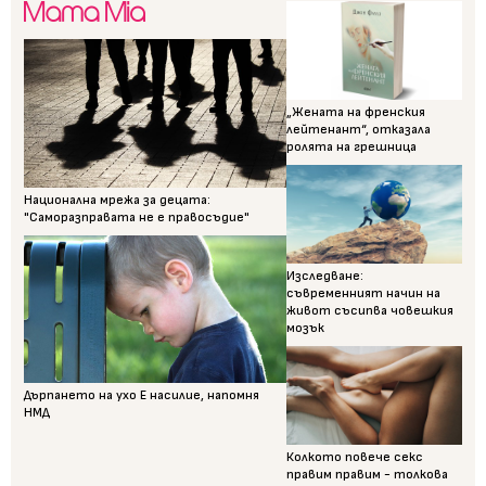
„Жената на френския
лейтенант“, отказала
ролята на грешница
Национална мрежа за децата:
"Саморазправата не е правосъдие"
Изследване:
съвременният начин на
живот съсипва човешкия
мозък
Дърпането на ухо Е насилие, напомня
НМД
Колкото повече секс
правим правим - толкова