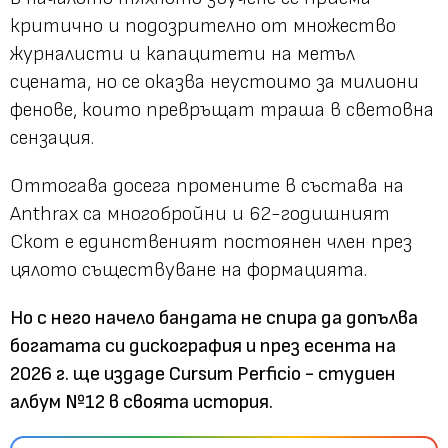
критично и подозрително от множество
журналисти и капацитети на метъл
сцената, но се оказва неустоимо за милиони
фенове, които превръщат траша в световна
сензация.
Оттогава досега промените в състава на
Anthrax са многобройни и 62-годишният
Скот е единственият постоянен член през
цялото съществуване на формацията.
Но с него начело бандата не спира да допълва
богатата си дискография и през есента на
2026 г. ще издаде Cursum Perficio - студиен
албум №12 в своята история.