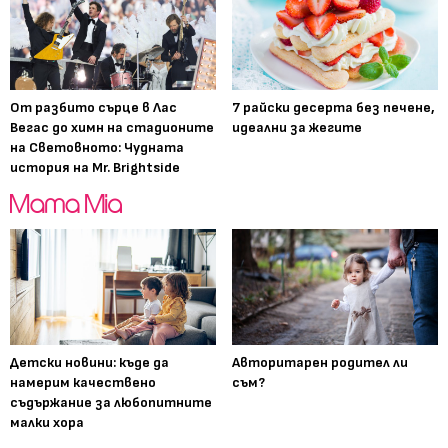
От разбито сърце в Лас
7 райски десерта без печене,
Вегас до химн на стадионите
идеални за жегите
на Световното: Чудната
история на Mr. Brightside
Детски новини: къде да
Авторитарен родител ли
намерим качествено
съм?
съдържание за любопитните
малки хора