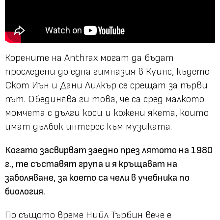
Корените на Anthrax могат да бъдат
проследени до една гимназия в Куинс, където
Скот Иън и Дани Лилкър се срещат за първи
път. Обединява ги това, че са сред малкото
момчета с дълги коси и кожени якета, които
имат дълбок интерес към музиката.
Когато засвирват заедно през лятото на 1980
г., те съставят група и я кръщават на
заболяване, за което са чели в учебника по
биология.
По същото време Нийл Търбин вече е