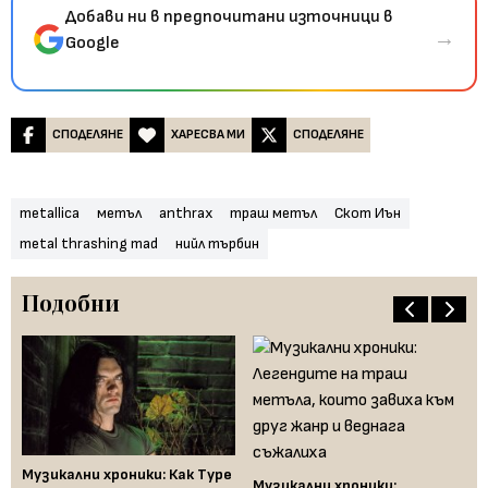
Добави ни в предпочитани източници в
→
Google
СПОДЕЛЯНЕ
ХАРЕСВА МИ
СПОДЕЛЯНЕ
metallica
метъл
anthrax
траш метъл
Скот Иън
metal thrashing mad
нийл търбин
Подобни
Музикални хроники: Как Type
Му
Музикални хроники: