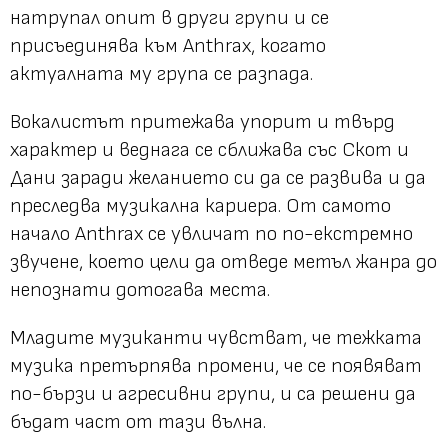
натрупал опит в други групи и се
присъединява към Anthrax, когато
актуалната му група се разпада.
Вокалистът притежава упорит и твърд
характер и веднага се сближава със Скот и
Дани заради желанието си да се развива и да
преследва музикална кариера. От самото
начало Anthrax се увличат по по-екстремно
звучене, което цели да отведе метъл жанра до
непознати дотогава места.
Младите музиканти чувстват, че тежката
музика претърпява промени, че се появяват
по-бързи и агресивни групи, и са решени да
бъдат част от тази вълна.