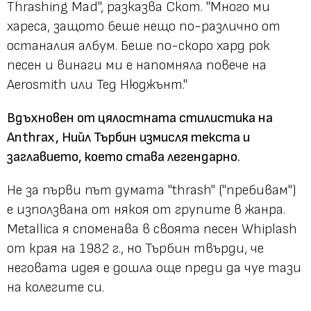
Thrashing Mad", разказва Скот. "Много ми
хареса, защото беше нещо по-различно от
останалия албум. Беше по-скоро хард рок
песен и винаги ми е напомняла повече на
Aerosmith или Тед Нюджънт."
Вдъхновен от цялостната стилистика на
Anthrax, Нийл Търбин измисля текста и
заглавието, което става легендарно.
Не за първи път думата "thrash" ("пребивам")
е използвана от някоя от групите в жанра.
Metallica я споменава в своята песен Whiplash
от края на 1982 г., но Търбин твърди, че
неговата идея е дошла още преди да чуе тази
на колегите си.