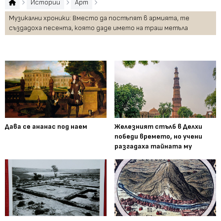
Истории
Арт
Музикални хроники: Вместо да постъпят в армията, те
създадоха песента, която даде името на траш метъла
Дава се ананас под наем
Железният стълб в Делхи
победи времето, но учени
разгадаха тайната му