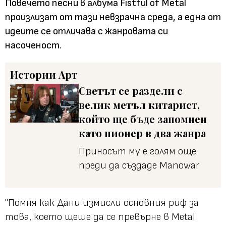
Повечето песни в албума Fistful of Metal
произлизат от тази невзрачна среда, а една от
идеите се отличава с жанровата си
насоченост.
Истории
Арт
Светът се раздели с
велик метъл китарист,
който ще бъде запомнен
като пионер в два жанра
Приносът му е голям още
преди да създаде Manowar
"Помня как Дани измисли основния риф за
това, което щеше да се превърне в Metal