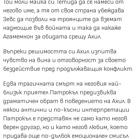
Той моли майка си Тетида да се намеси от
негово име, а тя от своя страна убеждава
Зевс да позволи на троянците да вземат
надмощие във войната и така да накаже
Агамемнон за обидата срещу Ахил.
Въпреки решимостта си Ахил изпитва
чувство на вина и отговорност за своето
бездействие пред продължаващия конфликт.
Едва трагичната смърт на неговия най-
близък приятел Патрокъл предизвиква
драматичен обрат в поведението на Ахил. В
някои антични и по-късни интерпретации
Патрокъл е представян не само като негов
верен другар, но и като негов любим, което
придава още по-дълбок емоционален смисъл