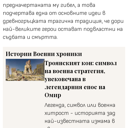
предначертаната му гибел, а това
подчертава една от основните идеи в
древногръцката трагична традиция, че дори
най-великите герои остават подвластни на
съдбата и смъртта.
Истории
Военни хроники
Троянският кон: символ
на военна стратегия,
увековечана в
легендарния епос на
Омир
Легенда, символ или военна
хитрост - историята зад
най-известната измама в