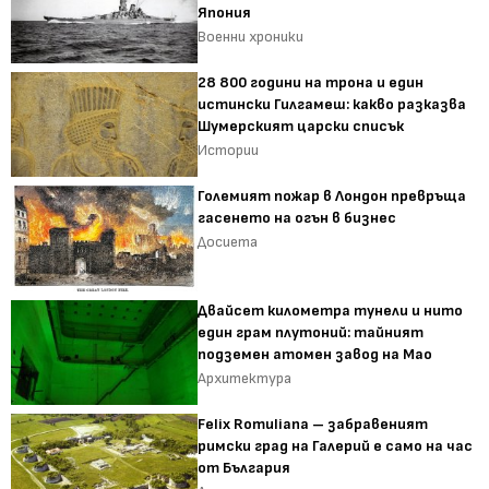
Япония
Военни хроники
28 800 години на трона и един
истински Гилгамеш: какво разказва
Шумерският царски списък
Истории
Големият пожар в Лондон превръща
гасенето на огън в бизнес
Досиета
Двайсет километра тунели и нито
един грам плутоний: тайният
подземен атомен завод на Мао
Архитектура
Felix Romuliana – забравеният
римски град на Галерий е само на час
от България