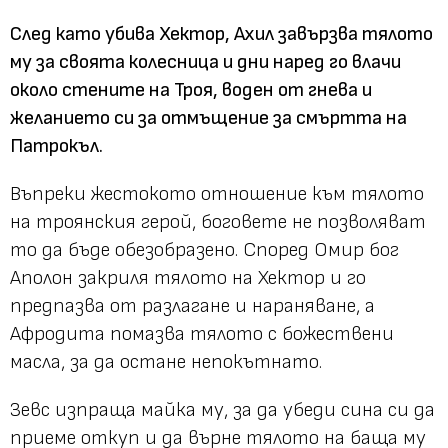
След като убива Хектор, Ахил завързва тялото
му за своята колесница и дни наред го влачи
около стените на Троя, воден от гнева и
желанието си за отмъщение за смъртта на
Патрокъл.
Въпреки жестокото отношение към тялото
на троянския герой, боговете не позволяват
то да бъде обезобразено. Според Омир бог
Аполон закриля тялото на Хектор и го
предпазва от разлагане и нараняване, а
Афродита помазва тялото с божествени
масла, за да остане непокътнато.
Зевс изпраща майка му, за да убеди сина си да
приеме откуп и да върне тялото на баща му