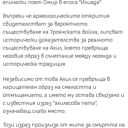
епически поет Омир в епоса "Илиада".
Въпреки че археологическите открития
свидетелстват за вероятното
съществуване на Троянската война, липсват
исторически доказателства за реалното
съществуване на Ахил, което превръща
неговия образ в съчетание между легенда и
историческа традиция.
Независимо от това Ахил се превръща в
нарицателен образ на смелостта и
отмъщението, а името му остава свързано и
с известния израз "ахилесова пета",
означаващ слабо място.
Този израз произлиза от мита за смъртта на