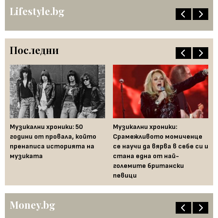
Lifestyle.bg
Последни
Музикални хроники: 50
Музикални хроники:
Од
години от провала, който
Срамежливото момиченце
во
пренаписа историята на
се научи да вярва в себе си и
ко
музиката
стана една от най-
големите британски
певици
Money.bg