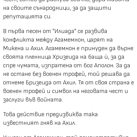
на своите сънародници, за да защити
репутацията си.
В първа песен от "Илиада" се развива
конфликта между Агамемнон, царят на
Микена и Ахил. Агамемнон е принуден да върне
своята пленница Хризеида на баща ѝ, за да
спре чумата, изпратена от бог Аполон. За да
не остане без военен трофей, той решава да
отнеме Бризеида от Ахил. Тя от своя страна е
военен трофей и символ на неговата чест и
заслуги във войната.
Това действие предизвиква така
известният гняв на Ахил.