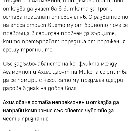
Унизен от Агамемнон, той демонстративно
отказва да участва в битката за Троя и
остава погълнат от своя гняв. С развитието
на епоса отсъствието му от бойното поле се
превръща в сериозен проблем за гърците,
които претърпяват поредица от поражения
срещу троянците.
Със задълбочаването на конфликта между
Агамемнон и Ахил, царят на Микена се опитва
да се помири с него, като му предлага щедри
дарове в знак на добра воля.
Ахил обаче остава непреклонен и отказва да
направи компромис със своето чувство за
чест и признание.