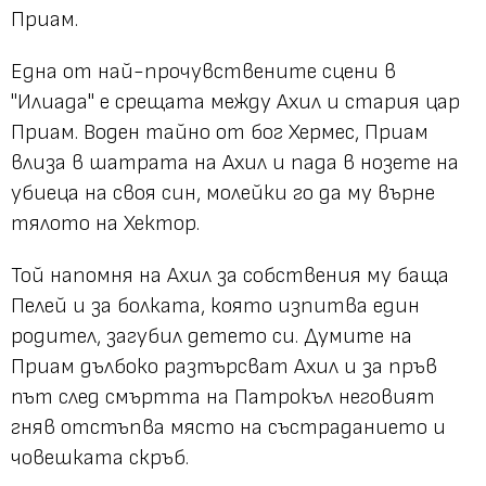
Приам.
Една от най-прочувствените сцени в
"Илиада" е срещата между Ахил и стария цар
Приам. Воден тайно от бог Хермес, Приам
влиза в шатрата на Ахил и пада в нозете на
убиеца на своя син, молейки го да му върне
тялото на Хектор.
Той напомня на Ахил за собствения му баща
Пелей и за болката, която изпитва един
родител, загубил детето си. Думите на
Приам дълбоко разтърсват Ахил и за пръв
път след смъртта на Патрокъл неговият
гняв отстъпва място на състраданието и
човешката скръб.