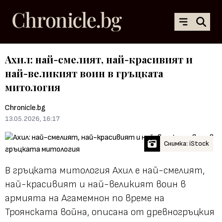
Ахил: най-смелият, най-красивият и
най-великият воин в гръцката
митология
Chronicle.bg
13.05.2026, 16:17
Снимка: iStock
В гръцката митология Ахил е най-смелият,
най-красивият и най-великият воин в
армията на Агамемнон по време на
Троянската война, описана от древногръцкия