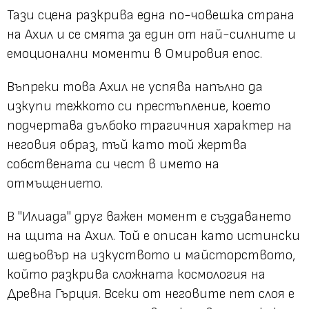
Тази сцена разкрива една по-човешка страна
на Ахил и се смята за един от най-силните и
емоционални моменти в Омировия епос.
Въпреки това Ахил не успява напълно да
изкупи тежкото си престъпление, което
подчертава дълбоко трагичния характер на
неговия образ, тъй като той жертва
собствената си чест в името на
отмъщението.
В "Илиада" друг важен момент е създаването
на щита на Ахил. Той е описан като истински
шедьовър на изкуството и майсторството,
който разкрива сложната космология на
Древна Гърция. Всеки от неговите пет слоя е