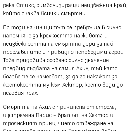
река Стикс, символизиращи неизбежния край,
който очаква всички смъртни.
По този начин щитът се превръща в силно
напомняне за крехкостта на живота и
неизбежността на смъртта дори за най-
прославените и привидно непобедими герои.
Това придобива особено силно значение
предвид съдбата на самия Ахил, тъй като
боговете се намесват, за да го накажат за
жестокостта му към Хектор, което води до
неговия крах.
Смъртта на Ахил е причинена от стрела,
изстреляна Парис - братът на Хектор и
троянският принц, чието отвеждане на