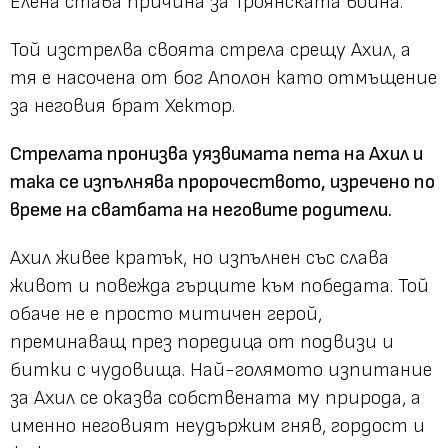
Елена става причина за Троянската война.
Той изстрелва своята стрела срещу Ахил, а
тя е насочена от бог Аполон като отмъщение
за неговия брат Хектор.
Стрелата пронизва уязвимата пета на Ахил и
така се изпълнява пророчеството, изречено по
време на сватбата на неговите родители.
Ахил живее кратък, но изпълнен със слава
живот и повежда гърците към победата. Той
обаче не е просто митичен герой,
преминаващ през поредица от подвизи и
битки с чудовища. Най-голямото изпитание
за Ахил се оказва собствената му природа, а
именно неговият неудържим гняв, гордост и