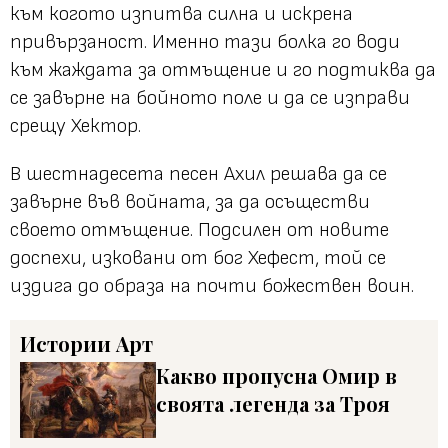
към когото изпитва силна и искрена
привързаност. Именно тази болка го води
към жаждата за отмъщение и го подтиква да
се завърне на бойното поле и да се изправи
срещу Хектор.
В шестнадесета песен Ахил решава да се
завърне във войната, за да осъществи
своето отмъщение. Подсилен от новите
доспехи, изковани от бог Хефест, той се
издига до образа на почти божествен воин.
Истории
Арт
Какво пропусна Омир в
своята легенда за Троя