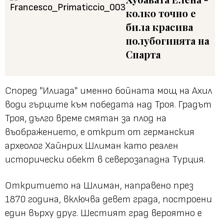
колко точно е
била красива
полубогинята на
Спарта
Според "Илиада" именно бойната мощ на Ахил
води гърците към победата над Троя. Градът
Троя, дълго време смятан за плод на
въображението, е открит от германския
археолог Хайнрих Шлиман като реален
исторически обект в северозападна Турция.
Откритието на Шлиман, направено през
1870 година, включва девет града, построени
един върху друг. Шестият град вероятно е