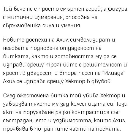
Той вече не е просто смъртен герой, а фигура
с митични измерения, способна на
свръхчовешка сила и умения.
Новите доспехи на Ахил символизират и
неговата подновена отдаденост на
битката, както и готовността му да се
изправи срещу троянците с решителност и
ярост. В двадесет и втора песен на "Илиада"
Ахил се изправя срещу Хектор в двубой.
След ожесточена битка той убива Хектор и
завързва тялото му зад колесницата си. Този
акт на поругаване рязко контрастира със
състраданието и уязвимостта, които Ахил
проявява в по-ранните части на поемата.