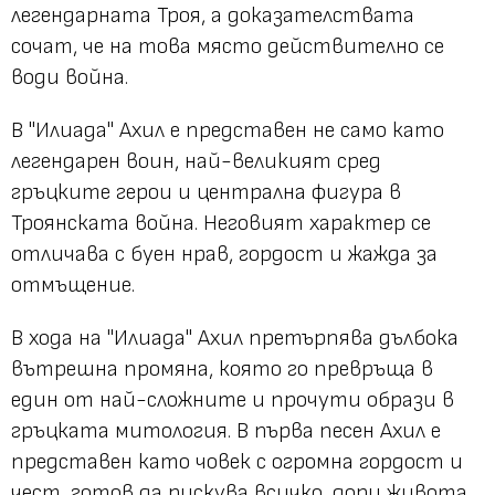
легендарната Троя, а доказателствата
сочат, че на това място действително се
води война.
В "Илиада" Ахил е представен не само като
легендарен воин, най-великият сред
гръцките герои и централна фигура в
Троянската война. Неговият характер се
отличава с буен нрав, гордост и жажда за
отмъщение.
В хода на "Илиада" Ахил претърпява дълбока
вътрешна промяна, която го превръща в
един от най-сложните и прочути образи в
гръцката митология. В първа песен Ахил е
представен като човек с огромна гордост и
чест, готов да рискува всичко, дори живота