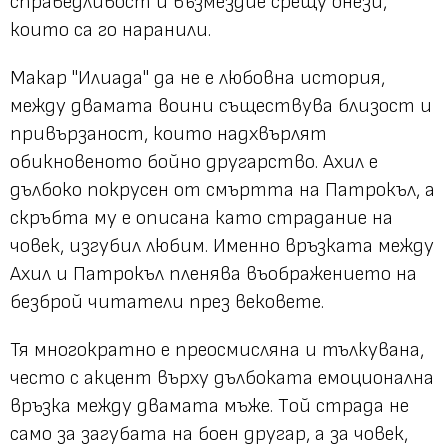
справедливост и възмездие срещу онези,
които са го наранили.
Макар "Илиада" да не е любовна история,
между двамата воини съществува близост и
привързаност, които надхвърлят
обикновеното бойно другарство. Ахил е
дълбоко покрусен от смъртта на Патрокъл, а
скръбта му е описана като страдание на
човек, изгубил любим. Именно връзката между
Ахил и Патрокъл пленява въображението на
безброй читатели през вековете.
Тя многократно е преосмисляна и тълкувана,
често с акцент върху дълбоката емоционална
връзка между двамата мъже. Tой страда не
само за загубата на боен другар, а за човек,