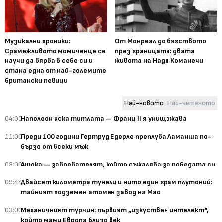
Музикални хроники:
От Монреал до бягството
Срамежливото момиченце се
през границата: двата
научи да вярва в себе си и
живота на Надя Команечи
стана една от най-големите
британски певици
Най-новото
Най-четеното
04:00
Наполеон иска титлата — Франц II я унищожава
11:00
Преди 100 години Гертруд Едерле преплува Ламанша по-
бързо от всеки мъж
03:00
Ашока — завоевателят, който съжалява за победата си
09:44
Двайсет километра тунели и нито един грам плутоний:
тайният подземен атомен завод на Мао
03:00
Механичният турчин: първият „изкуствен интелект“,
който мами Европа близо век