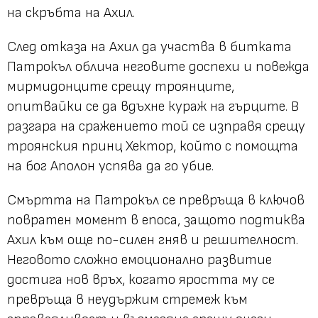
на скръбта на Ахил.
След отказа на Ахил да участва в битката
Патрокъл облича неговите доспехи и повежда
мирмидонците срещу троянците,
опитвайки се да вдъхне кураж на гърците. В
разгара на сражението той се изправя срещу
троянския принц Хектор, който с помощта
на бог Аполон успява да го убие.
Смъртта на Патрокъл се превръща в ключов
повратен момент в епоса, защото подтиква
Ахил към още по-силен гняв и решителност.
Неговото сложно емоционално развитие
достига нов връх, когато яростта му се
превръща в неудържим стремеж към