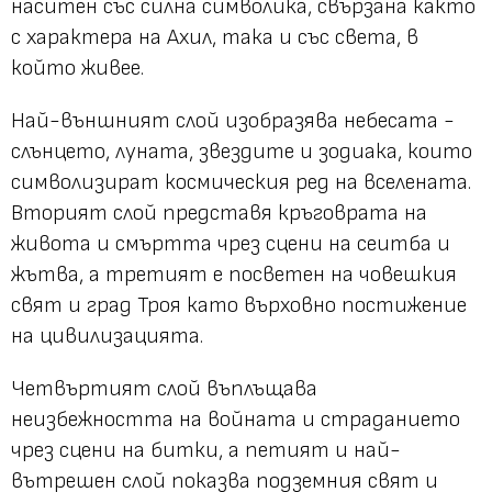
наситен със силна символика, свързана както
с характера на Ахил, така и със света, в
който живее.
Най-външният слой изобразява небесата -
слънцето, луната, звездите и зодиака, които
символизират космическия ред на вселената.
Вторият слой представя кръговрата на
живота и смъртта чрез сцени на сеитба и
жътва, а третият е посветен на човешкия
свят и град Троя като върховно постижение
на цивилизацията.
Четвъртият слой въплъщава
неизбежността на войната и страданието
чрез сцени на битки, а петият и най-
вътрешен слой показва подземния свят и