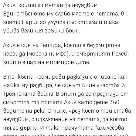
Ахил, който е смятан за неуязвим.
Единственото му слабо място е петата, в
която Парис го улучва със стрела и така
убива великия гръцки воин.
Ахил е син на Тетида, която е безсмъртна
нереидa (морска нимфа), и смъртният Пелей,
който е цар на мирмидонците.
В по-късни неомирови разкази е описано как
майка му разбира, че синът ѝ ще участва в
Троянската война. В опит да го предпази от
смъртта тя потапя Ахил като дете във
водите на река Стикс, чрез което той става
неуязвим, с изключение на петата, за която
тя го държи. И така прочутата "ахилесова