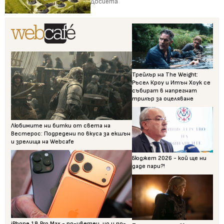
Досиета
Трейлър на The Weight:
Ръсел Кроу и Итън Хоук се
събират в напрегнат
трилър за оцеляване
Любимите ни битки от света на
Вестерос: Подредени по вкуса за екшън
и зрелища на Webcafe
Бюджет 2026 - кой ще ни
даде пари?!
iPhone 18 Pro Max - по-цветен, но и по-