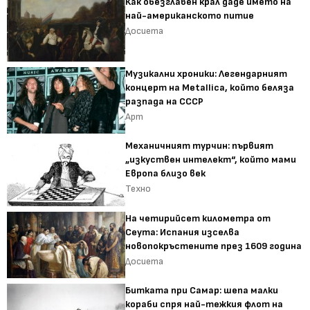
Как обезглавен крал даде името на
най-американското питие
Досиета
Музикални хроники: Легендарният
концерт на Metallica, който беляза
разпада на СССР
Арт
Механичният турчин: първият
„изкуствен интелект“, който мами
Европа близо век
Техно
На четирийсет километра от
Сеута: Испания изселва
новопокръстените през 1609 година
Досиета
Битката при Самар: шепа малки
кораби спря най-тежкия флот на