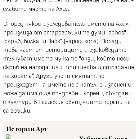
пета" получава своето обяснение защо е най-
слабото място на Ахил.
Според някои изследователи името на Ахил
произлиза от старогръцките думи "áchos"
(скръб, болка) и "laós" (народ, хора). Поради
това част от историците и езиковедите
тълкуват името му като "онзи, който носи
скръб на народа" или "причиняващ страдание
на хората". Други учени смятат, че
произходът на името не е напълно изяснен и
може да има още по-древни корени, свързани
с култури в Егейския свят, чиито корени не
са гръцки.
Истории
Арт
Хубавата Елена -