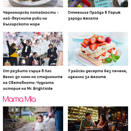
Черноморски потайности -
Отмениха Прайда в Париж
най-вкусните риби на
заради жегата
българското море
От разбито сърце в Лас
7 райски десерта без печене,
Вегас до химн на стадионите
идеални за жегите
на Световното: Чудната
история на Mr. Brightside