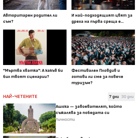
Авторитарен родител ли
И най-подходящият цвят за
съм?
дреха на първа среща е...
"Мъртва хватка": А какъв би
Фестивален Пловдив и
бил твоят сценарии?
готови ли сме за повече
туризъм?
НАЙ-ЧЕТЕНИТЕ
7 дни
30 дни
Ашока — завоевателят, който
съжалява за победата си
Личности