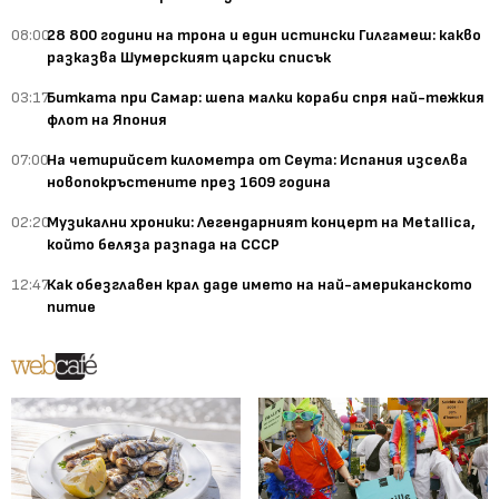
08:00
28 800 години на трона и един истински Гилгамеш: какво
разказва Шумерският царски списък
03:17
Битката при Самар: шепа малки кораби спря най-тежкия
флот на Япония
07:00
На четирийсет километра от Сеута: Испания изселва
новопокръстените през 1609 година
02:20
Музикални хроники: Легендарният концерт на Metallica,
който беляза разпада на СССР
12:47
Как обезглавен крал даде името на най-американското
питие