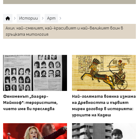
Истории
Арт
Ахил: най-смелият, най-красивият и най-великият воин в
гръцката митология
Феноменът „Баадер-
Най-голямата военна измама
Майнхоф": терористите,
на Древността и първият
чието име ви преследва
мирен договор в историята:
уроците на Кадеш