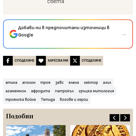
света
Добави ни в предпочитани източници в
→
Google
СПОДЕЛЯНЕ
ХАРЕСВА МИ
СПОДЕЛЯНЕ
атина
аполон
троя
зевс
елена
хектор
ахил
агамемнон
афродита
патрокъл
гръцка митология
троянска война
Тетида
богове и герои
Подобни