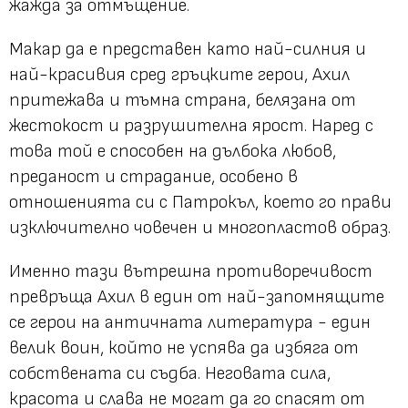
жажда за отмъщение.
Макар да е представен като най-силния и
най-красивия сред гръцките герои, Ахил
притежава и тъмна страна, белязана от
жестокост и разрушителна ярост. Наред с
това той е способен на дълбока любов,
преданост и страдание, особено в
отношенията си с Патрокъл, което го прави
изключително човечен и многопластов образ.
Именно тази вътрешна противоречивост
превръща Ахил в един от най-запомнящите
се герои на античната литература - един
велик воин, който не успява да избяга от
собствената си съдба. Неговата сила,
красота и слава не могат да го спасят от