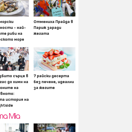
морски
Отмениха Прайда в
ности - най-
Париж заради
ите риби на
жегата
рското море
збито сърце в
7 райски десерта
гас до химн на
без печене, идеални
оните на
за жегите
вното:
та история на
ghtside