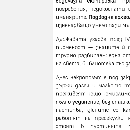
водолазна екипировка
: пр
погребения, недокоснати
иманярите.
Подводна архео
изненадващо умело пази м
Държавата угасва през IV
писменост — знаците ѝ с
трудно разбираем: една о
на света, библиотека със з
Днес некрополът е под за
държи далеч и малкото т
преживеят нещо немислимо 
пълно уединение, без опашки
настъпва, дюните се ка
работят на пресекулки 
стоят в пустинята п