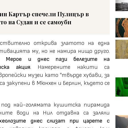
ин Картър спечели Пулицър в
то на Судан и се самоуби
ствително открива златото на една
тивацията му, но не намира нищо друго.
а Мерое и днес пази белезите на
рска акция
. Намерените накити са
ропейски музеи като "твърде хубави, за
 са закупени в Мюнхен и Берлин, където се
о под най-голямата кушитска пирамида
ените води на Нил отдавна са заляли
хеолозите днес слизат при царете с