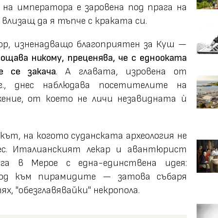
 на императора е заровена под прага на
 влизащ да я тъпче с краката си.
ор, изненадващо благоприятен за Куш —
ощава никому, преценява, че с еднооката
е се закача
. А главата, изровена от
г., днес наблюдава посетителите на
ение, от което не личи незавидната ѝ
векът, на когото суданската археология не
ес. Италианският лекар и авантюрист
а в Мерое с една-единствена идея:
ход към пирамидите — затова събаря
х, "обезглавявайки" некропола.