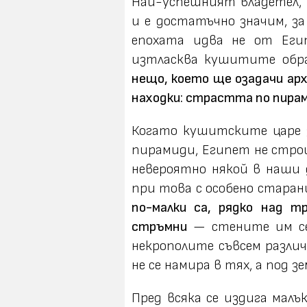
Най-успешният владетел,
и е достатъчно значим, з
епохата идва не от Еги
изтласква кушитите обр
нещо, което ще озадачи арх
находки: страстта по пира
Когато кушитските царе 
пирамиди, Египет не стро
невероятно някой в наши 
при това с особено старан
по-малки са, рядко над т
стръмни
— стените им се
некрополите съвсем различ
не се намира в тях, а под з
Пред всяка се издига малъ