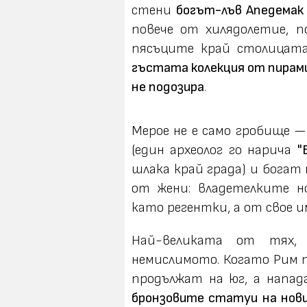
стени
богът-лъв Апедемак 
повече от хилядолетие, по
пясъците край столица
гъстата колекция от пирам
не подозира
.
Мерое не е само гробище 
(един археолог го нарича
"
шлака край града) и богат
от жени: владетелките
като регентки, а от свое и
Най-великата от тях
немислимото. Когато Рим п
продължат на юг, а напад
бронзовите статуи на нов