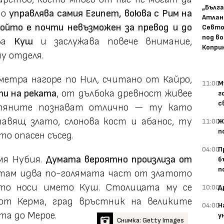
„Бълг
то
управлява самия Египет, воюва с Рим на
Атлан
който е почти невъзможен за превод и до
Севто
под в
зва
Куш
и заслужава повече внимание,
Копри
у отделя.
етра нагоре по Нил, считано от Кайро,
11:00
М
и на реката
, от дълбока древност живее
г
с
птяните познават отлично — ту като
авящ злато, слонова кост и абанос, ту
11:00
Ж
п
то опасен съсед.
04:00
П
мя Нубия.
Думата вероятно произлиза от
б
п
ттам идва по-голямата част от златото
ото носи името Куш. Столицата му се
10:00
Д
от Керма, град връстник на великите
04:00
Н
та до Мерое.
у
Снимка: Getty Images