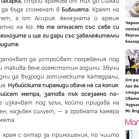
Тахарка
, строи храмове от Нил до Синай
а да бъде споменат в
Библията
. Краят на
пет, а от Асирия: желязната ѝ армия
Черно
атно на юг.
Но те отнасят със себе си
потай
еолозите и ще ги дари със забележителни
вкусн
бълга
мидите
.
започват да устройват погребения под
и такива вече осемстотин години. Звучи
дни да възроди готическите катедрали,
От ра
ие.
Нубийските пирамиди обаче не са копия:
Лас Ве
стади
рийсет метра, затова пък осезаемо по-
Свето
 изкачват под ъгъл, който придава на
Чудна
ен, назъбен силует, — а гробната камера
Mr. Bri
емята.
к храм с олтар за приношения, по чиито