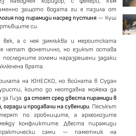
ез наводнен коридор, с фенери, към
 именно защото водата ги е пазила от
логия под пирамиди насред пустиня
— Куш
ъртъвците си.
 век, а с нея замлъква и мероитската
е четат фонетично, но езикът остава
т последните големи наразрешени задаки
аключена врата.
крилата на ЮНЕСКО, но войната в Судан
уристи, които до неотдавна можеха да
за Гиза:
да стоят сред двеста пирамиди в
, огради и продавачи на сувенири
. Пясъкът
терят по гробниците, а археолозите
между конфликтите. Двеста пирамиди
рактически сами — паметник на