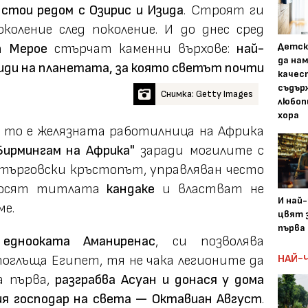
стои редом с Озирис и Изида
. Строят ги
коление след поколение. И до днес сред
та
Мерое
стърчат каменни върхове:
най-
Детск
да на
иди на планетата, за която светът почти
качес
съдър
Снимка: Getty Images
любоп
хора
— то е желязната работилница на Африка
Бирмингам на Африка"
заради могилите с
 търговски кръстопът, управляван често
 носят титлата
кандаке
и властват не
И най
ме.
цвят з
първа 
,
еднооката Аманиренас
, си позволява
оглъща Египет, тя не чака легионите да
НАЙ-
а първа,
разграбва Асуан и донася у дома
ия господар на света — Октавиан Август
.