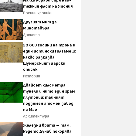
малки кораби спря най-
тежкия флот на Япония
Военни хроники
Другият мит за
Минотавъра
Досиета
28 800 години на трона и
един истински Гилгамеш:
какво разказва
Шумерският царски
списък
Истории
Двайсет километра
тунели и нито един грам
плутоний: тайният
подземен атомен завод
на Мао
Архитектура
Железни врата – там,
където Дунав покорява