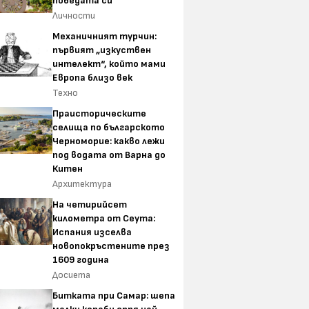
победата си
Личности
Механичният турчин:
първият „изкуствен
интелект“, който мами
Европа близо век
Техно
Праисторическите
селища по българското
Черноморие: какво лежи
под водата от Варна до
Китен
Архитектура
На четирийсет
километра от Сеута:
Испания изселва
новопокръстените през
1609 година
Досиета
Битката при Самар: шепа