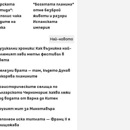
арската
"Богатата планина"
тида":
отне безброй
полис чака
животи и разори
одите на
Испанската
нка
империя
Най-новото
узикални хроники: Как възникна най-
олемият хеви метъл фестивал в
вета
елезни врата – там, където Дунав
окорява планините
раисторическите селища по
ългарското Черноморие: какво лежи
од водата от Варна до Китен
ругият мит за Минотавъра
аполеон иска титлата — Франц II я
нищожава