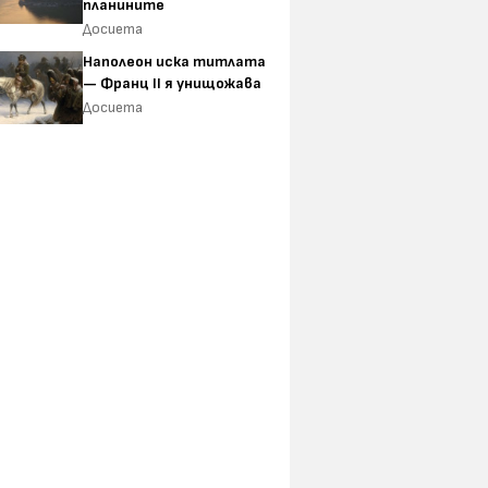
планините
Досиета
Наполеон иска титлата
— Франц II я унищожава
Досиета