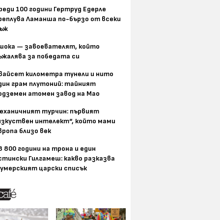
реди 100 години Гертруд Едерле
реплува Ламанша по-бързо от всеки
ъж
шока — завоевателят, който
ъжалява за победата си
вайсет километра тунели и нито
дин грам плутоний: тайният
одземен атомен завод на Мао
еханичният турчин: първият
изкуствен интелект“, който мами
вропа близо век
8 800 години на трона и един
стински Гилгамеш: какво разказва
умерският царски списък