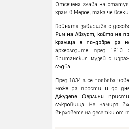
Отсечена глава на статуя
храм в Мерое, така че всеки
Войната завършва с догов
Рим на Август, който не пр
кралица е по-добре да н
археолозите през 1910 
Британския музей с израж
съдба.
През 1834 г. се появява чо
може да прости и до дн
Джузепе Ферлини
пристиг
съкровища. Не намира в
върховете на десетки от тя