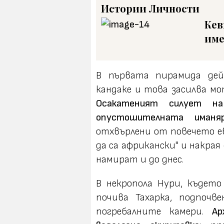
Истории
Личности
Кев
име
В първата пирамида дей
кандаке и това засилва мо
Осакатеният силует н
опустошителната иманя
отхвърлени от повечето ев
да са африкански" и накрая
намират и до днес.
В некропола Нури, къдет
почива Тахарка, подпочв
погребалните камери.
Ар