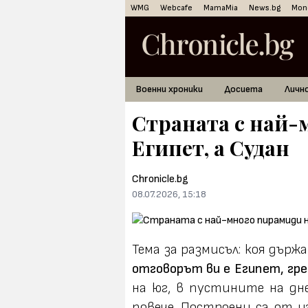
WMG
Webcafe
MamaMia
News.bg
Mon
Военни хроники
Досиета
Личн
Страната с най-
Египет, а Судан
Chronicle.bg
08.07.2026, 15:18
Тема за размисъл: коя дър
отговорът ви е Египет, гр
на юг, в пустините на дн
повече. Построени са от ц