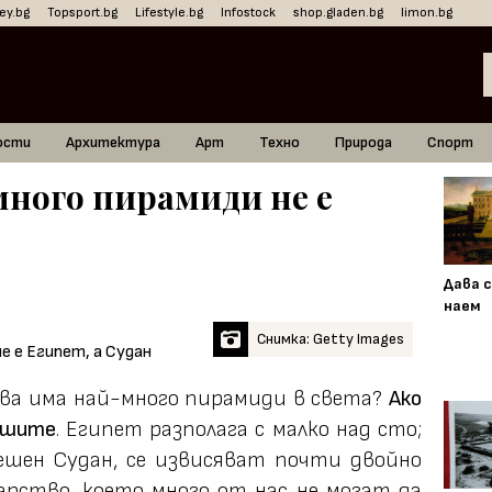
ey.bg
Topsport.bg
Lifestyle.bg
Infostock
shop.gladen.bg
limon.bg
ости
Архитектура
Арт
Техно
Природа
Спорт
много пирамиди не е
Дава с
наем
Снимка: Getty Images
жава има най-много пирамиди в света?
Ако
ешите
. Египет разполага с малко над сто;
ешен Судан, се извисяват почти двойно
арство, което много от нас не могат да