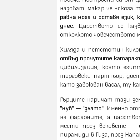
назоват, макар че някога 
равна нога и оставя език, 
днес
. Царството се ка
отколкото човечеството м
Хиляда и петстотин килом
отвъд прочутите катаракт
цивилизация, която еги
търговски партньор, дост
като завоюван васал, ту ка
Гърците наричат тази зе
"нуб" — "злато"
. Именно о
на фараоните, а царств
мести през вековете — 
пирамиди в Гиза, през Напа