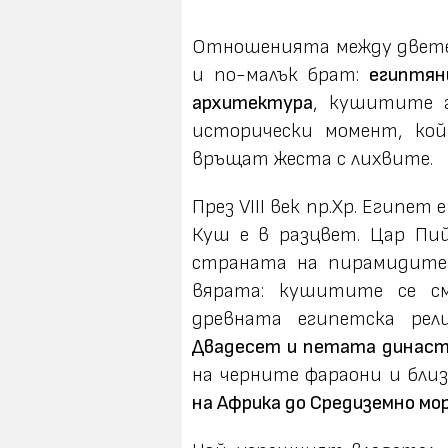
Отношенията между двете 
и по-малък брат:
египтян
архитектура
, кушитите 
исторически момент, ко
връщат жеста с лихвите.
През VIII век пр.Хр. Египет
Куш е в разцвет. Цар Пий
страната на пирамидите 
вярата: кушитите се см
древната египетска ре
Двадесет и петата динас
на черните фараони и бли
на Африка до Средиземно мо