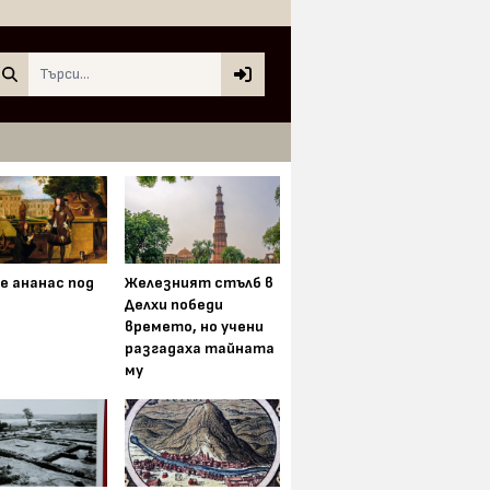
Search
е ананас под
Железният стълб в
Делхи победи
времето, но учени
разгадаха тайната
му