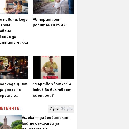
и новини: къде
Авторитарен
мерим
родител ли съм?
твено
жание за
итните малки
-подходящият
"Мъртва хватка": А
а дреха на
какъв би бил твоят
среща е...
сценарии?
ЧЕТЕНИТЕ
7 дни
30 дни
Ашока — завоевателят,
който съжалява за