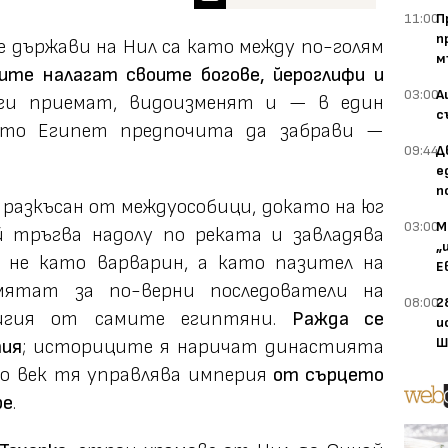
11:00
П
п
държави на Нил са като между по-голям
м
ите налагат своите богове, йероглифи и
03:00
А
ги приемат, видоизменят и — в един
с
йто Египет предпочита да забрави —
09:44
Д
е
п
 е разкъсан от междуособици, докато на юг
03:00
М
 тръгва надолу по реката и завладява
„
не като варварин, а като пазител на
Е
ятат за по-верни последователи на
08:00
2
лигия от самите египтяни.
Ражда се
и
Ш
тия
; историците я наричат династията
зо век тя управлява империя
от сърцето
ре
.