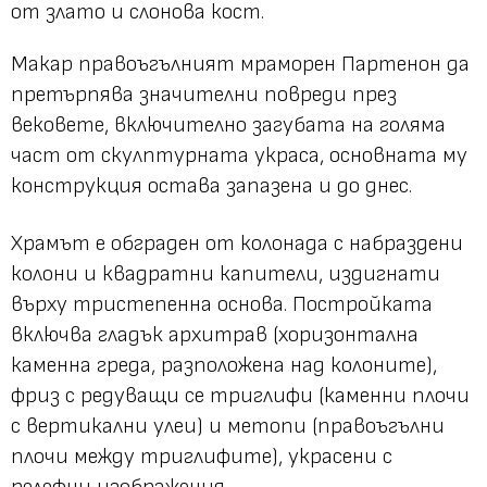
от злато и слонова кост.
Макар правоъгълният мраморен Партенон да
претърпява значителни повреди през
вековете, включително загубата на голяма
част от скулптурната украса, основната му
конструкция остава запазена и до днес.
Храмът е обграден от колонада с набраздени
колони и квадратни капители, издигнати
върху тристепенна основа. Постройката
включва гладък архитрав (хоризонтална
каменна греда, разположена над колоните),
фриз с редуващи се триглифи (каменни плочи
с вертикални улеи) и метопи (правоъгълни
плочи между триглифите), украсени с