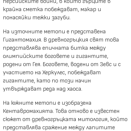
персийските войни, в които гърците в
крайна сметка побеждават, макар и
понасяйки тежки загуби.
На източните метопи е представена
Гигантомахия. В древногръцкия свят това
представлява епичната битка между
олимпийските боговете и гигантите,
родени от Гея. Боговете, водени от Зевс и с
участието на Херкулес, побеждават
гигантите, като по този начин
утвърждават реда над хаоса.
На южните метопи е изобразена
Кентавромахията. Това отново е известен
сюжет от древногръцката митология, който
представлява сражение между лапитите