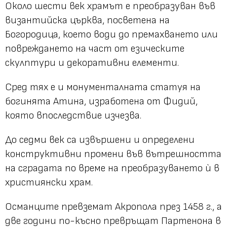
Около шести век храмът е преобразуван във
византийска църква, посветена на
Богородица, което води до премахването или
повреждането на част от езическите
скулптури и декоративни елементи.
Сред тях е и монументалната статуя на
богинята Атина, изработена от Фидий,
която впоследствие изчезва.
До седми век са извършени и определени
конструктивни промени във вътрешността
на сградата по време на преобразуването ѝ в
християнски храм.
Османците превземат Акропола през 1458 г., а
две години по-късно превръщат Партенона в