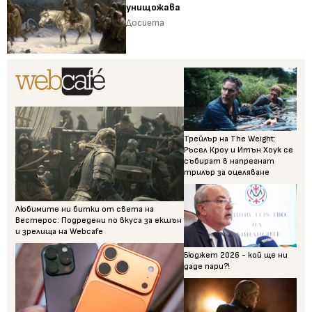
унищожава
Досиета
Трейлър на The Weight:
Ръсел Кроу и Итън Хоук се
събират в напрегнат
трилър за оцеляване
Любимите ни битки от света на
Вестерос: Подредени по вкуса за екшън
и зрелища на Webcafe
Бюджет 2026 - кой ще ни
даде пари?!