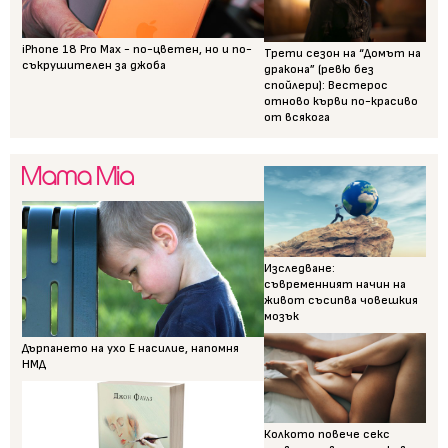
iPhone 18 Pro Max - по-цветен, но и по-
Трети сезон на “Домът на
съкрушителен за джоба
дракона” (ревю без
спойлери): Вестерос
отново кърви по-красиво
от всякога
Изследване:
съвременният начин на
живот съсипва човешкия
мозък
Дърпането на ухо Е насилие, напомня
НМД
Колкото повече секс