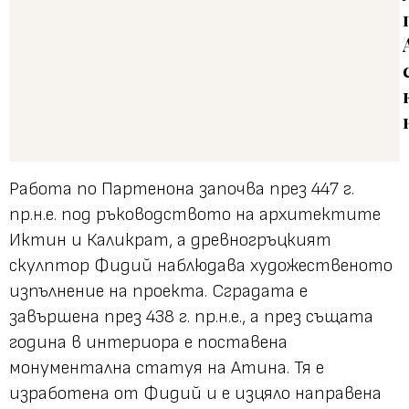
Работа по Партенона започва през 447 г.
пр.н.е. под ръководството на архитектите
Иктин и Каликрат, а древногръцкият
скулптор Фидий наблюдава художественото
изпълнение на проекта. Сградата е
завършена през 438 г. пр.н.е., а през същата
година в интериора е поставена
монументална статуя на Атина. Тя е
изработена от Фидий и е изцяло направена