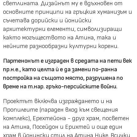
светлината. Дизайнът му е вдъхновен от
основните принципи на гръцкия хуманизъм и
съчетава дорийски и йонийски
архитектурни елементи, символизиращи
както могъществото на Атина, така и
нейните разнообразни културни корени.
Партенонът е изграден в средата на пети век
пр.н.е., като целта ѝ е да замени по-ранна
постройка на същото място, разрушена по
време на т.нар. гръко-персийските войни.
Проектът включва изграждането и на
Пропилеите (параден вход към свещения
комплекс), Ерехтейона - друг храм, посветен
на Атина, Посейдон и Ерихтей и още един
храм в йонински стил на Атина Нике. Всички