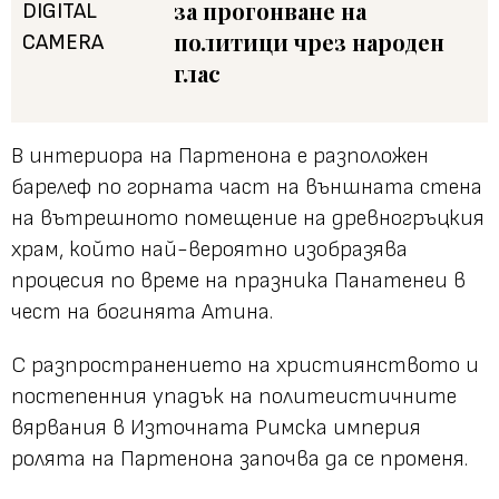
за прогонване на
политици чрез народен
глас
В интериора на Партенона е разположен
барелеф по горната част на външната стена
на вътрешното помещение на древногръцкия
храм, който най-вероятно изобразява
процесия по време на празника Панатенеи в
чест на богинята Атина.
С разпространението на християнството и
постепенния упадък на политеистичните
вярвания в Източната Римска империя
ролята на Партенона започва да се променя.