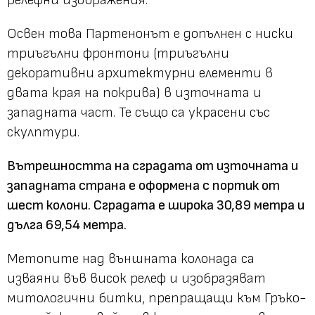
релефни изображения.
Освен това Партенонът е допълнен с ниски
триъгълни фронтони (триъгълни
декоративни архитектурни елементи в
двата края на покрива) в източната и
западната част. Те също са украсени със
скулптури.
Вътрешността на сградата от източната и
западната страна е оформена с портик от
шест колони. Сградата е широка 30,89 метра и
дълга 69,54 метра.
Метопите над външната колонада са
изваяни във висок релеф и изобразяват
митологични битки, препращащи към Гръко-