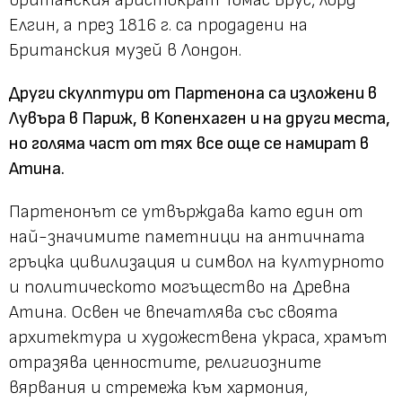
британския аристократ Томас Брус, лорд
Елгин, а през 1816 г. са продадени на
Британския музей в Лондон.
Други скулптури от Партенона са изложени в
Лувъра в Париж, в Копенхаген и на други места,
но голяма част от тях все още се намират в
Атина.
Партенонът се утвърждава като един от
най-значимите паметници на античната
гръцка цивилизация и символ на културното
и политическото могъщество на Древна
Атина. Освен че впечатлява със своята
архитектура и художествена украса, храмът
отразява ценностите, религиозните
вярвания и стремежа към хармония,