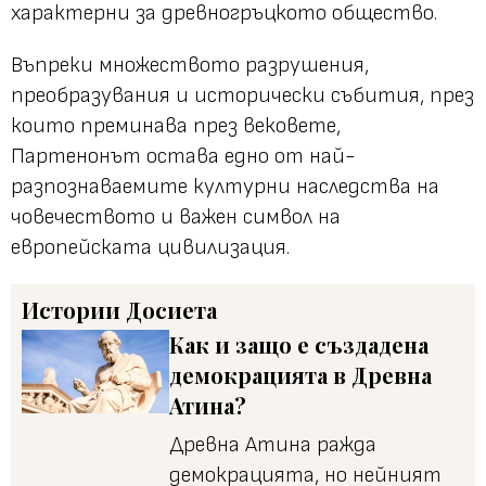
характерни за древногръцкото общество.
Въпреки множеството разрушения,
преобразувания и исторически събития, през
които преминава през вековете,
Партенонът остава едно от най-
разпознаваемите културни наследства на
човечеството и важен символ на
европейската цивилизация.
Истории
Досиета
Как и защо е създадена
демокрацията в Древна
Атина?
Древна Атина ражда
демокрацията, но нейният