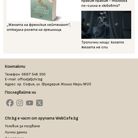
правим правим - толкова
по-силна е любовта?
„Жената на френския лейтенант“,
отказала ролята на грешница
Тропични нощи: когато
жегата не спи
Контакти
Телефон: 0887 548 300
E-mail: office[at]chr.bg
Адрес: гр. София, ул. Фредерик Жолио Кюри №20
Последвайте ни
Chr.bg е част от групата WebCafe.bg
Условия за ползване
Лични данни