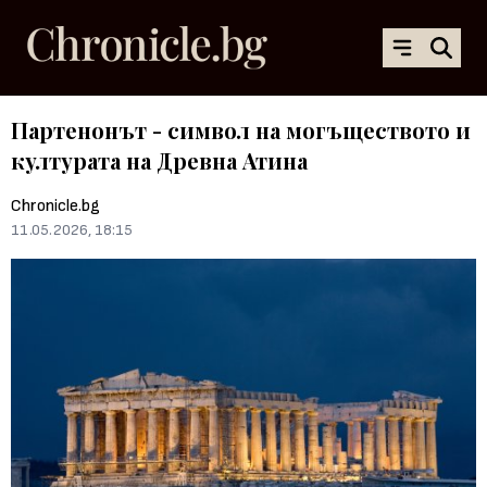
Партенонът - символ на могъществото и
културата на Древна Атина
Chronicle.bg
11.05.2026, 18:15