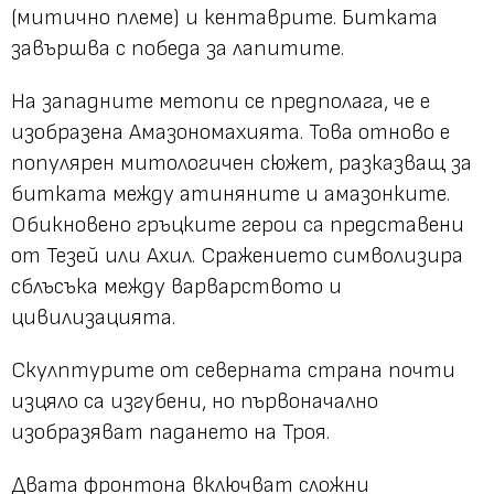
(митично племе) и кентаврите. Битката
завършва с победа за лапитите.
На западните метопи се предполага, че е
изобразена Амазономахията. Това отново е
популярен митологичен сюжет, разказващ за
битката между атиняните и амазонките.
Обикновено гръцките герои са представени
от Тезей или Ахил. Сражението символизира
сблъсъка между варварството и
цивилизацията.
Скулптурите от северната страна почти
изцяло са изгубени, но първоначално
изобразяват падането на Троя.
Двата фронтона включват сложни