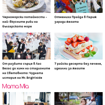
Черноморски потайности -
Отмениха Прайда в Париж
най-вкусните риби на
заради жегата
българското море
От разбито сърце в Лас
7 райски десерта без печене,
Вегас до химн на стадионите
идеални за жегите
на Световното: Чудната
история на Mr. Brightside