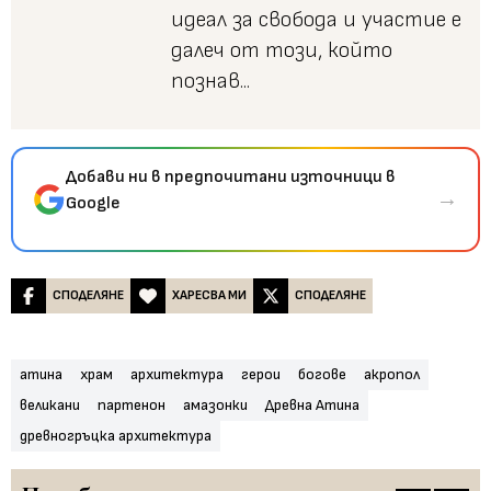
идеал за свобода и участие е
далеч от този, който
познав...
Добави ни в предпочитани източници в
→
Google
СПОДЕЛЯНЕ
ХАРЕСВА МИ
СПОДЕЛЯНЕ
атина
храм
архитектура
герои
богове
акропол
великани
партенон
амазонки
Древна Атина
древногръцка архитектура