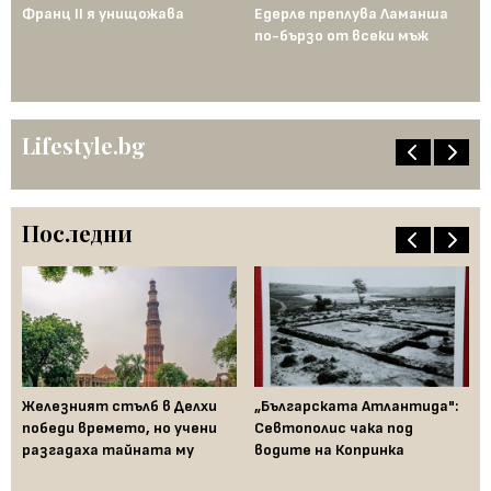
Франц II я унищожава
Едерле преплува Ламанша
ко
по-бързо от всеки мъж
по
Lifestyle.bg
Последни
ели
Железният стълб в Делхи
„Българската Атлантида":
За
й:
победи времето, но учени
Севтополис чака под
са
ен
разгадаха тайната му
водите на Копринка
фа