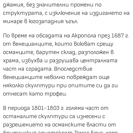
джамия, без значителни промени по
структурата, с изключение на издигането на
минаре в югозападния ъгъл.
По време на обсадата на Акропола през 1687 г.
от венецианците, които воюват срещу
османците, барутен склад, разположен в
храма, избухва и разрушава централната
част на сградата. Впоследствие
венецианците неволно повреждат още
няколко скулптури при опитите си да ги
отнесат като трофеи.
В периода 1801-1803 г. голяма част от
останалите скулптури са изнесени с
разрешението на османските власти от