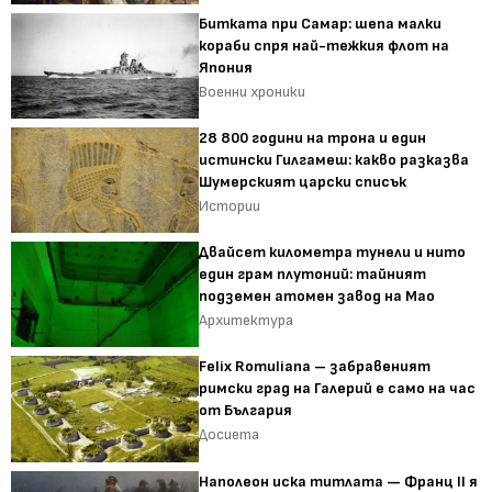
Битката при Самар: шепа малки
кораби спря най-тежкия флот на
Япония
Военни хроники
28 800 години на трона и един
истински Гилгамеш: какво разказва
Шумерският царски списък
Истории
Двайсет километра тунели и нито
един грам плутоний: тайният
подземен атомен завод на Мао
Архитектура
Felix Romuliana – забравеният
римски град на Галерий е само на час
от България
Досиета
Наполеон иска титлата — Франц II я