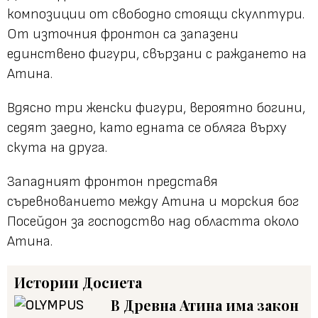
композиции от свободно стоящи скулптури.
От източния фронтон са запазени
единствено фигури, свързани с раждането на
Атина.
Вдясно три женски фигури, вероятно богини,
седят заедно, като едната се обляга върху
скута на друга.
Западният фронтон представя
съревнованието между Атина и морския бог
Посейдон за господство над областта около
Атина.
Истории
Досиета
В Древна Атина има закон