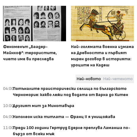
Феноменът „Баадер-
Най-голямата военна измама
Майнхоф": терористите,
на Древността и първият
чието име ви преследва
мирен договор в историята:
уроците на Кадеш
Най-новото
Най-четеното
04:00
Потъналите праисторически селища по българското
Черноморие: какво лежи под водата от Варна до Китен
10:00
Другият мит за Минотавъра
04:00
Наполеон иска титлата — Франц II я унищожава
11:00
Преди 100 години Гертруд Едерле преплува Ламанша по-
бързо от всеки мъж