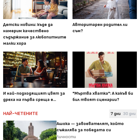
Детски новини: къде да
Авторитарен родител ли
намерим качествено
съм?
съдържание за любопитните
малки хора
И най-подходящият цвят за
"Мъртва хватка": А какъв би
дреха на първа среща е...
бил твоят сценарии?
НАЙ-ЧЕТЕНИТЕ
7 дни
30 дни
Ашока — завоевателят, който
съжалява за победата си
Личности