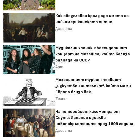
Как обезглавен крал даде името на
най-американското питие
Досиета
Музикални хроники: Легендарният
концерт на Metallica, който беляза
разпада на СССР
Арт
Механичният турчин: първият
„изкуствен интелект“, който мами
Европа близо век
Техно
На четирийсет километра от
Сеута: Испания изселва
новопокръстените през 1609 година
Досиета