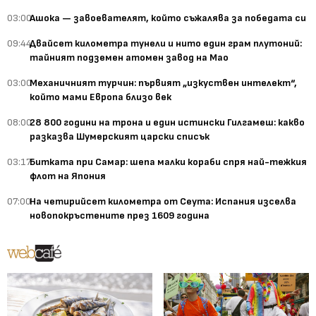
03:00
Ашока — завоевателят, който съжалява за победата си
09:44
Двайсет километра тунели и нито един грам плутоний:
тайният подземен атомен завод на Мао
03:00
Механичният турчин: първият „изкуствен интелект“,
който мами Европа близо век
08:00
28 800 години на трона и един истински Гилгамеш: какво
разказва Шумерският царски списък
03:17
Битката при Самар: шепа малки кораби спря най-тежкия
флот на Япония
07:00
На четирийсет километра от Сеута: Испания изселва
новопокръстените през 1609 година