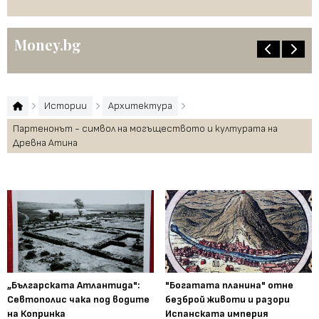
Money.bg
Истории
Архитектура
Партенонът - символ на могъществото и културата на
Древна Атина
„Българската Атлантида":
"Богатата планина" отне
Севтополис чака под водите
безброй животи и разори
на Копринка
Испанската империя