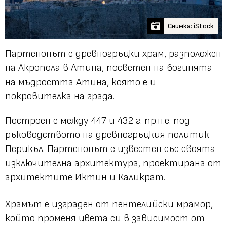
Снимка: iStock
Партенонът е древногръцки храм, разположен
на Акропола в Атина, посветен на богинята
на мъдростта Атина, която е и
покровителка на града.
Построен е между 447 и 432 г. пр.н.е. под
ръководството на древногръцкия политик
Перикъл. Партенонът е известен със своята
изключителна архитектура, проектирана от
архитектите Иктин и Каликрат.
Храмът е изграден от пентелийски мрамор,
който променя цвета си в зависимост от