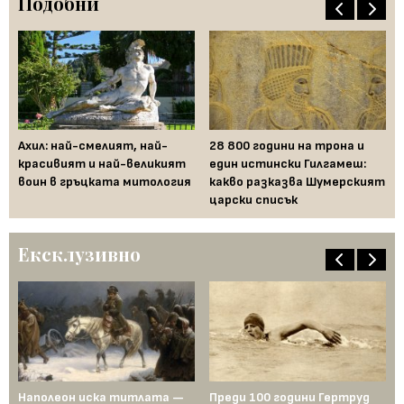
Подобни
Ахил: най-смелият, най-
28 800 години на трона и
Ис
красивият и най-великият
един истински Гилгамеш:
ос
воин в гръцката митология
какво разказва Шумерският
царски списък
Ексклузивно
Наполеон иска титлата —
Преди 100 години Гертруд
Аш