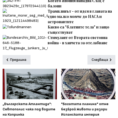
Когато Япония нападна САЩ с
балони
Трамплинът - от идея в главата на
едно малко момче до НАСА и
астронавтите
Какво са "блатните тела" и защо
съществуват
Стимулант от Втората световна
война - в хапчета за отслабване
Предишна
Следваща
„Българската Атлантида":
"Богатата планина" отне
Севтополис чака под водите
безброй животи и разори
на Копринка
Испанската империя