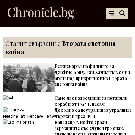
Статии свързани с
Втората световна
война
Режисьорът на филмите за
Джеймс Бонд, Гай Хамилтън, е бил
агент под прикритие във Втората
световна война
Само две подводници са потапяли
кораби от 1945 г. насам
Доколко са неутрални неутралните
държави през ВСВ
Канадецът, който срази
германците със счупен гръбнак,
счупени ребра, счупени глезени и