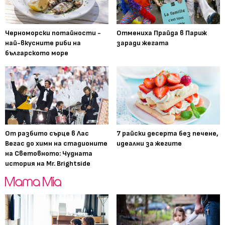
Черноморски потайности -
Отмениха Прайда в Париж
най-вкусните риби на
заради жегата
българското море
От разбито сърце в Лас
7 райски десерта без печене,
Вегас до химн на стадионите
идеални за жегите
на Световното: Чудната
история на Mr. Brightside