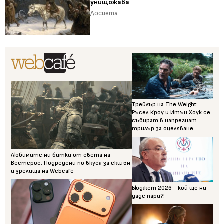
унищожава
Досиета
Трейлър на The Weight:
Ръсел Кроу и Итън Хоук се
събират в напрегнат
трилър за оцеляване
Любимите ни битки от света на
Вестерос: Подредени по вкуса за екшън
и зрелища на Webcafe
Бюджет 2026 - кой ще ни
даде пари?!