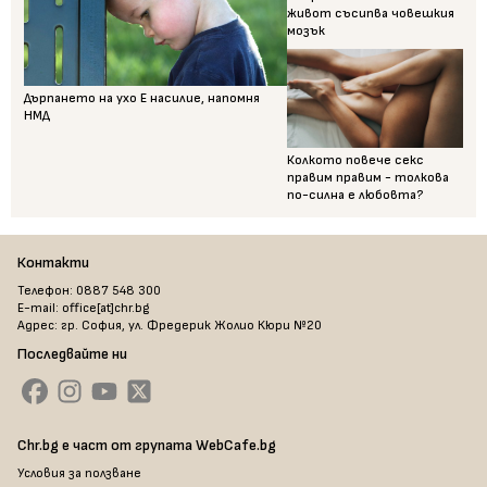
живот съсипва човешкия
мозък
Дърпането на ухо Е насилие, напомня
НМД
Колкото повече секс
правим правим - толкова
по-силна е любовта?
Контакти
Телефон: 0887 548 300
E-mail: office[at]chr.bg
Адрес: гр. София, ул. Фредерик Жолио Кюри №20
Последвайте ни
Chr.bg е част от групата WebCafe.bg
Условия за ползване