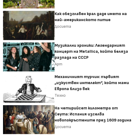
Как обезглавен крал даде името на
най-американското питие
Досиета
Музикални хроники: Легендарният
концерт на Metallica, който беляза
разпада на СССР
Арт
Механичният турчин: първият
„изкуствен интелект“, който мами
Европа близо век
Техно
На четирийсет километра от
Сеута: Испания изселва
новопокръстените през 1609 година
Досиета