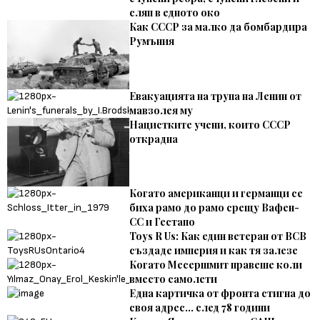
сляп в едното око
Как СССР за малко да бомбардира
Румъния
Евакуацията на трупа на Ленин от
мавзолея му
Нацистките учени, които СССР
открадна
Когато американци и германци се
биха рамо до рамо срещу Вафен-
СС и Гестапо
Toys R Us: Как един ветеран от ВСВ
създаде империя и как тя залезе
Когато Месершмит правеше коли
вместо самолети
Една картичка от фронта стигна до
своя адрес... след 78 години