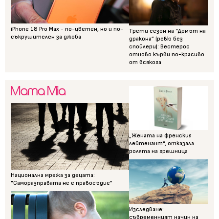
iPhone 18 Pro Max - по-цветен, но и по-
Трети сезон на “Домът на
съкрушителен за джоба
дракона” (ревю без
спойлери): Вестерос
отново кърви по-красиво
от всякога
„Жената на френския
лейтенант“, отказала
ролята на грешница
Национална мрежа за децата:
"Саморазправата не е правосъдие"
Изследване:
съвременният начин на