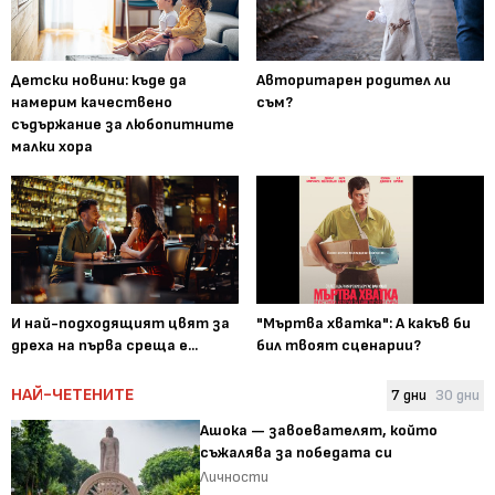
Детски новини: къде да
Авторитарен родител ли
намерим качествено
съм?
съдържание за любопитните
малки хора
И най-подходящият цвят за
"Мъртва хватка": А какъв би
дреха на първа среща е...
бил твоят сценарии?
НАЙ-ЧЕТЕНИТЕ
7 дни
30 дни
Ашока — завоевателят, който
съжалява за победата си
Личности