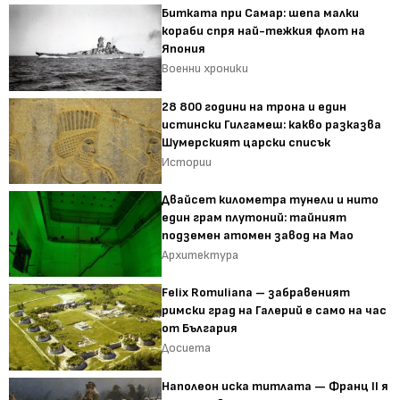
Битката при Самар: шепа малки
кораби спря най-тежкия флот на
Япония
Военни хроники
28 800 години на трона и един
истински Гилгамеш: какво разказва
Шумерският царски списък
Истории
Двайсет километра тунели и нито
един грам плутоний: тайният
подземен атомен завод на Мао
Архитектура
Felix Romuliana – забравеният
римски град на Галерий е само на час
от България
Досиета
Наполеон иска титлата — Франц II я