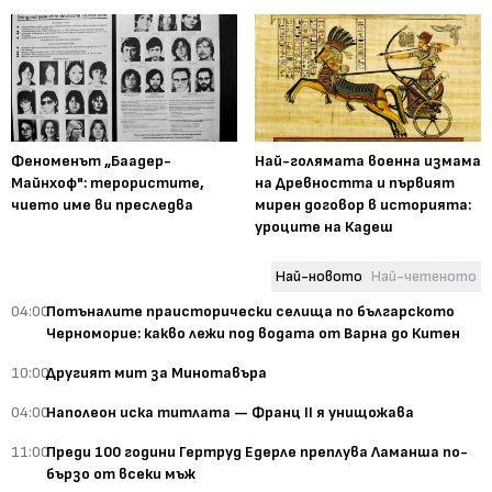
Феноменът „Баадер-
Най-голямата военна измама
Майнхоф": терористите,
на Древността и първият
чието име ви преследва
мирен договор в историята:
уроците на Кадеш
Най-новото
Най-четеното
04:00
Потъналите праисторически селища по българското
Черноморие: какво лежи под водата от Варна до Китен
10:00
Другият мит за Минотавъра
04:00
Наполеон иска титлата — Франц II я унищожава
11:00
Преди 100 години Гертруд Едерле преплува Ламанша по-
бързо от всеки мъж