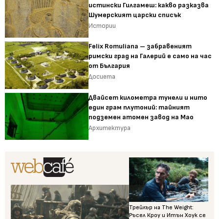
истински Гилгамеш: какво разказва
Шумерският царски списък
Истории
Felix Romuliana – забравеният
римски град на Галерий е само на час
от България
Досиета
Двайсет километра тунели и нито
един грам плутоний: тайният
подземен атомен завод на Мао
Архитектура
Трейлър на The Weight:
Ръсел Кроу и Итън Хоук се