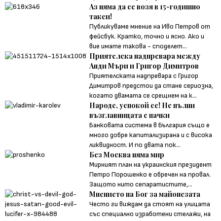
Аз няма да се возя в 15-годишно
такси!
Публикуваме мнение на Иво Петров от
фейсбук. Кратко, точно и ясно. Ако и
вие имате такова - споделет...
Приятелска надпревара между
Анди Мъри и Григор Димитров
Приятелската надпревара с Григор
Димитров предстои да стане сериозна,
когато двамата се срещнем на к...
Народе, успокой се! Не пълни
възглавницата с пачки
Банковата система в България също е
много добре капитализирана и с висока
ликвидност. И по двата пок...
Без Москва няма мир
Мирният план на украинския президент
Петро Порошенко е обречен на провал.
Защото нито сепаратистите,...
Мнението на Бог за майонезата
Често ги виждам да стоят на улицата
със специално изработени стелажи, на