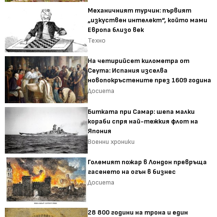
Механичният турчин: първият
„изкуствен интелект“, който мами
Европа близо век
Техно
На четирийсет километра от
Сеута: Испания изселва
новопокръстените през 1609 година
Досиета
Битката при Самар: шепа малки
кораби спря най-тежкия флот на
Япония
Военни хроники
Големият пожар в Лондон превръща
гасенето на огън в бизнес
Досиета
28 800 години на трона и един