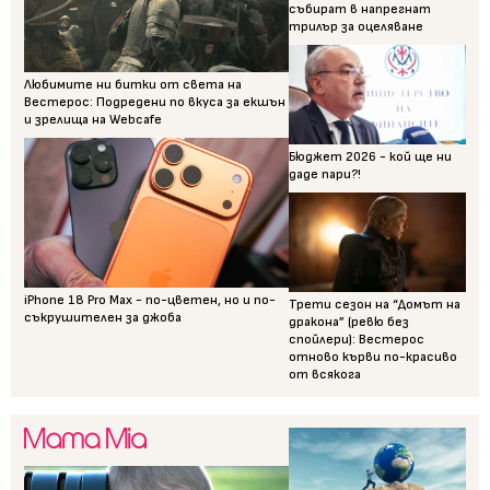
събират в напрегнат
трилър за оцеляване
Любимите ни битки от света на
Вестерос: Подредени по вкуса за екшън
и зрелища на Webcafe
Бюджет 2026 - кой ще ни
даде пари?!
iPhone 18 Pro Max - по-цветен, но и по-
Трети сезон на “Домът на
съкрушителен за джоба
дракона” (ревю без
спойлери): Вестерос
отново кърви по-красиво
от всякога