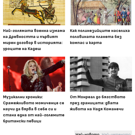
Най-голямата военна измама
Как полинезийците населиха
на Древността и първият
половината планета без
мирен договор в историята:
компас и карта
уроците на Кадеш
Музикални хроники:
От Монреал до бягството
Срамежливото момиченце се
през границата: двата
научи да вярва в себе си и
живота на Надя Команечи
стана една от най-големите
британски певици
Най-новото
Най-четеното