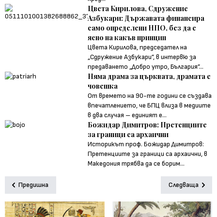
Цвета Кирилова, Сдружение
Азбукари: Държавата финансира
само определени НПО, без да е
ясно на какъв принцип
Цвета Кирилова, председател на
„Сдружение Азбукари”, в интервю за
предаването „Добро утро, България”...
Няма драма за църквата, драмата е
човешка
От времето на 90-те години се създава
впечатлението, че БПЦ влиза в медиите
в два случая – единият е...
Божидар Димитров: Претенциите
за граници са архаични
Историкът проф. Божидар Димитров:
Претенциите за граници са архаични, в
Македония трябва да се борим...
Предишна
Следваща