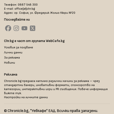
Телефон: 0887 548 300
E-mail: office[at]chr.bg
Адрес: гр. София, ул. Фредерик Жолио Кюри №20
Последвайте ни
Chr.bg е част от групата WebCafe.bg
Условия за ползване
Лични данни
За реклама
Новини
Реклама
Chronicle.bg предлага напълно различни начини за реклама – чрез
стандартни банери, иновативни формати, спонсорство на
категории, интерактивни игри и PR съобщения. Повече информация
вижте тук
.
Настройки на личните данни
© Chronicle.bg, "Уебкафе" ЕАД. Всички права запазени.