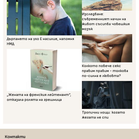
Изследване:
съвременният начин на
живот съсипва човешкия
мозък
Дърпането на ухо Е насилие, напомня
НМД
Колкото повече секс
правим правим - толкова
по-силна е любовта?
„Жената на френския лейтенант“,
отказала ролята на грешница
Тропични нощи: когато
жегата не спи
Контакти