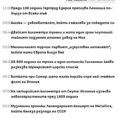
11:00
Преди 100 години Гертруд Едерле преплува Ламанша по-
бързо от всеки мъж
03:00
Ашока — завоевателят, който съжалява за победата си
09:44
Двайсет километра тунели и нито един грам плутоний:
тайният подземен атомен завод на Мао
03:00
Механичният турчин: първият „изкуствен интелект“,
който мами Европа близо век
08:00
28 800 години на трона и един истински Гилгамеш: какво
разказва Шумерският царски списък
03:17
Битката при Самар: шепа малки кораби спря най-тежкия
флот на Япония
07:00
На четирийсет километра от Сеута: Испания изселва
новопокръстените през 1609 година
02:20
Музикални хроники: Легендарният концерт на Metallica,
който беляза разпада на СССР