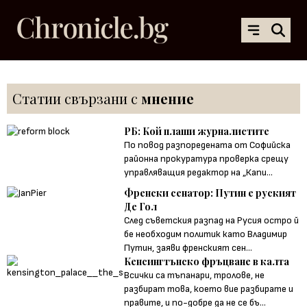
Статии свързани с
мнение
РБ: Кой плаши журналистите
По повод разпоредената от Софийска
районна прокуратура проверка срещу
управляващия редактор на „Капи...
Френски сенатор: Путин е руският
Де Гол
След съветския разпад на Русия остро й
бе необходим политик като Владимир
Путин, заяви френският сен...
Кенсингтънско фръцване в калта
Всички са тъпанари, тролове, не
разбират това, което вие разбирате и
правите, и по-добре да не се бъ...