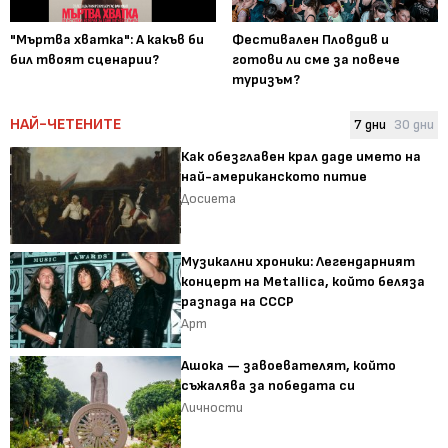
"Мъртва хватка": А какъв би
Фестивален Пловдив и
бил твоят сценарии?
готови ли сме за повече
туризъм?
НАЙ-ЧЕТЕНИТЕ
7 дни
30 дни
Как обезглавен крал даде името на
най-американското питие
Досиета
Музикални хроники: Легендарният
концерт на Metallica, който беляза
разпада на СССР
Арт
Ашока — завоевателят, който
съжалява за победата си
Личности