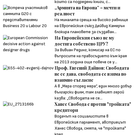
които са подредени книги, с...
„Армията на Европа” – мечти и
реалност
На миналата среща на високо равнище
на Европейския съюз Дейвид Камерън
блокира плановете за създаван...
На Европейския съюз не му
достига собствено ЦРУ?
За Вивиан Рединг, комисар на ЕС по
въпросите на правосъдието към края
на 2013 година още повече се у...
Проф. Евгений Дайнов: Свободата
не се дава, свободата се взима по
взаимно съгласие
А в „Мера според мера”, един много добър
български филм, там главният герой
казва: „Свободата не се...
Ханес Свобода е против "тройката"
кредитори
Водачът на социалистите в
Европейския парламент, австриецът
Ханес Свобода, смята, че "тройката"
кред...