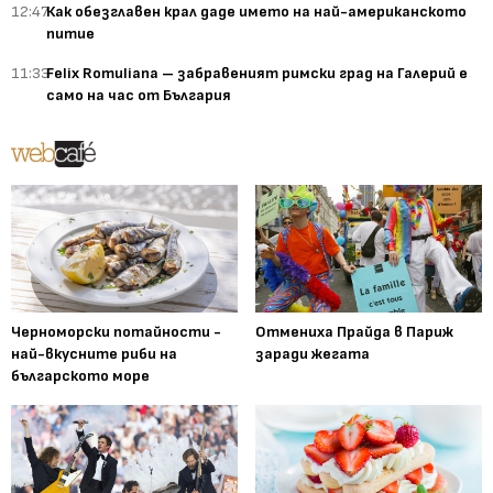
12:47
Как обезглавен крал даде името на най-американското
питие
11:33
Felix Romuliana – забравеният римски град на Галерий е
само на час от България
Черноморски потайности -
Отмениха Прайда в Париж
най-вкусните риби на
заради жегата
българското море