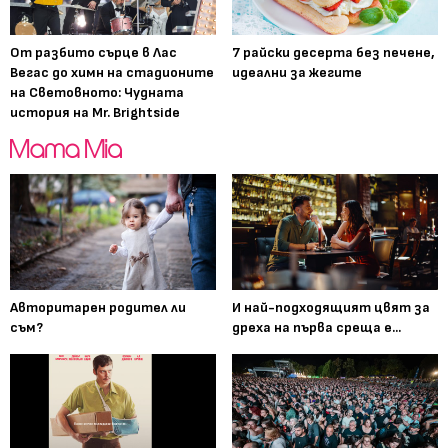
От разбито сърце в Лас
7 райски десерта без печене,
Вегас до химн на стадионите
идеални за жегите
на Световното: Чудната
история на Mr. Brightside
Авторитарен родител ли
И най-подходящият цвят за
съм?
дреха на първа среща е...