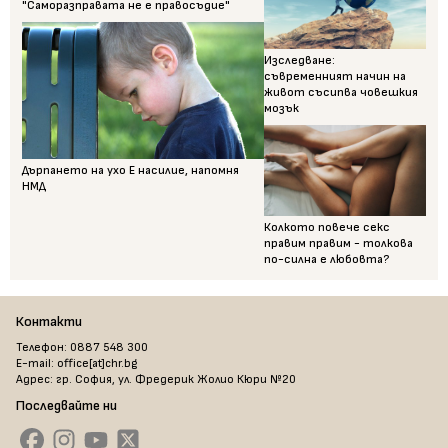
"Саморазправата не е правосъдие"
Изследване:
съвременният начин на
живот съсипва човешкия
мозък
Дърпането на ухо Е насилие, напомня
НМД
Колкото повече секс
правим правим - толкова
по-силна е любовта?
Контакти
Телефон: 0887 548 300
E-mail: office[at]chr.bg
Адрес: гр. София, ул. Фредерик Жолио Кюри №20
Последвайте ни