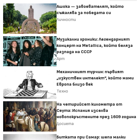
Ашока — завоевателят, който
съжалява за победата си
Личности
Музикални хроники: Легендарният
концерт на Metallica, който беляза
разпада на СССР
Арт
Механичният турчин: първият
„изкуствен интелект“, който мами
Европа близо век
Техно
На четирийсет километра от
Сеута: Испания изселва
новопокръстените през 1609 година
Досиета
Битката при Самар: шепа малки