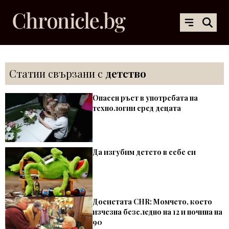
Статии свързани с
детство
Опасен ръст в употребата на
технологии сред децата
Да изгубим детето в себе си
Досиетата CHR: Момчето, което
изчезна безследно на 12 и почина на
90