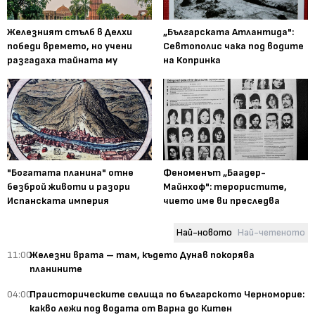
Железният стълб в Делхи
„Българската Атлантида":
победи времето, но учени
Севтополис чака под водите
разгадаха тайната му
на Копринка
"Богатата планина" отне
Феноменът „Баадер-
безброй животи и разори
Майнхоф": терористите,
Испанската империя
чието име ви преследва
Най-новото
Най-четеното
11:00
Железни врата – там, където Дунав покорява
планините
04:00
Праисторическите селища по българското Черноморие:
какво лежи под водата от Варна до Китен