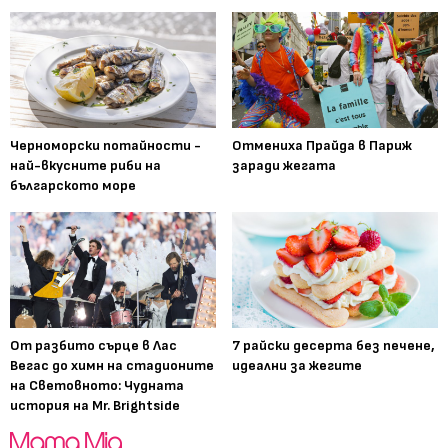
Черноморски потайности -
Отмениха Прайда в Париж
най-вкусните риби на
заради жегата
българското море
От разбито сърце в Лас
7 райски десерта без печене,
Вегас до химн на стадионите
идеални за жегите
на Световното: Чудната
история на Mr. Brightside