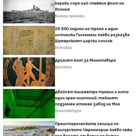
кораби спря най-тежкия флот на
Япония
Военни хроники
28 800 години на трона и един
истински Гилгамеш: какво разказва
Шумерският царски списък
Истории
Другият мит за Минотавъра
Досиета
Двайсет километра тунели и нито
един грам плутоний: тайният
подземен атомен завод на Мао
Архитектура
Праисторическите селища по
българското Черноморие: какво лежи
под водата от Варна до Китен