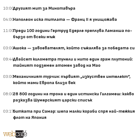
10:00
Другият мит за Минотавъра
04:00
Наполеон иска титлата — Франц II я унищожава
11:00
Преди 100 години Гертруд Едерле преплува Ламанша по-
бързо от всеки мъж
03:00
Ашока — завоевателят, който съжалява за победата си
09:44
Двайсет километра тунели и нито един грам плутоний:
тайният подземен атомен завод на Мао
03:00
Механичният турчин: първият „изкуствен интелект“,
който мами Европа близо век
08:00
28 800 години на трона и един истински Гилгамеш: какво
разказва Шумерският царски списък
03:17
Битката при Самар: шепа малки кораби спря най-тежкия
флот на Япония