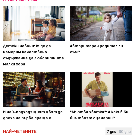
Детски новини: къде да
Авторитарен родител ли
намерим качествено
съм?
съдържание за любопитните
малки хора
И най-подходящият цвят за
"Мъртва хватка": А какъв би
дреха на първа среща е...
бил твоят сценарии?
НАЙ-ЧЕТЕНИТЕ
7 дни
30 дни