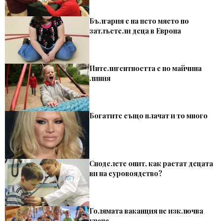
България е на пето място по
затлъстели деца в Европа
Интелигентността е по майчина
линия
Богатите също плачат и то много
Споделете опит, как растат децата
ви на суровоядство?
Голямата ваканция не изключва
учене