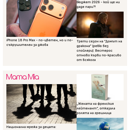
Бюджет 2026 - кой ще ни
даде пари?!
iPhone 18 Pro Max - по-цветен, но и по-
Трети сезон на “Домът на
съкрушителен за джоба
дракона” (ревю без
спойлери): Вестерос
отново кърви по-красиво
от всякога
„Жената на френския
лейтенант“, отказала
ролята на грешница
Национална мрежа за децата: