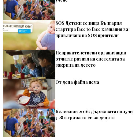
SOS Детски селища България
стартира face to face кампания за
привличане на SOS приятели
Неправителствени организации
отчитат разпад на системата за
закрила на детето
От деца файда нема
Бележник 2016: Държавата получи
3.28 в грижата си за децата