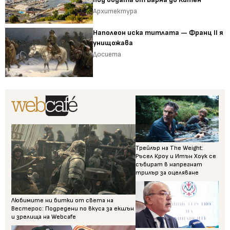
Архитектура
Наполеон иска титлата — Франц II я
унищожава
Досиета
Трейлър на The Weight:
Ръсел Кроу и Итън Хоук се
събират в напрегнат
трилър за оцеляване
Любимите ни битки от света на
Вестерос: Подредени по вкуса за екшън
и зрелища на Webcafe